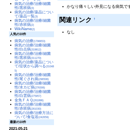
病気の治療/治療/細菌
かなり痛々しい外見になる病気で
性/黒班病
(3)
病気の治療/薬品につい
て/薬品一覧
(3)
関連リンク
†
病気の治療/治療/細菌
性/赤班病
(2)
WikiName
(2)
なし
人気の10件
病気の治療
(1796653)
病気の治療/治療/細菌
性/白点病
(319812)
病気の治療/治療/細菌
性/黒班病
(311270)
病気の治療/薬品につい
て/症状から調べる
(31048
5)
病気の治療/治療/細菌
性/尾ぐされ病
(296506)
病気の治療/治療/細菌
性/水カビ病
(276306)
病気の治療/治療/細菌
性/白雲病
(275957)
金魚ＦＡＱ
(261896)
病気の治療/治療/細菌
性/赤班病
(261030)
病気の治療/治療方法に
ついて/食塩浴
(242659)
最新の10件
2021-05-21