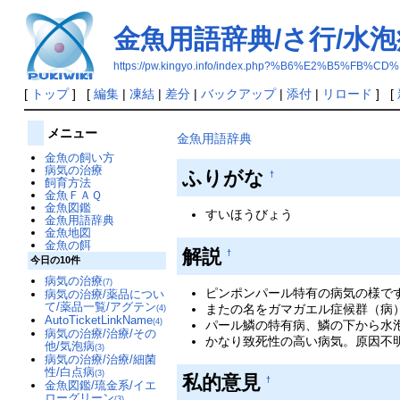
金魚用語辞典/さ行/水泡
https://pw.kingyo.info/index.php?%B6%E2%B5
[
トップ
] [
編集
|
凍結
|
差分
|
バックアップ
|
添付
|
リロード
] [
メニュー
金魚用語辞典
金魚の飼い方
病気の治療
ふりがな
†
飼育方法
金魚ＦＡＱ
金魚図鑑
すいほうびょう
金魚用語辞典
金魚地図
金魚の餌
解説
†
今日の10件
病気の治療
(7)
ピンポンパール特有の病気の様で
病気の治療/薬品につい
て/薬品一覧/アグテン
またの名をガマガエル症候群（病
(4)
AutoTicketLinkName
(4)
パール鱗の特有病、鱗の下から水
病気の治療/治療/その
かなり致死性の高い病気。原因不
他/気泡病
(3)
病気の治療/治療/細菌
性/白点病
(3)
私的意見
†
金魚図鑑/琉金系/イエ
ローグリーン
(3)