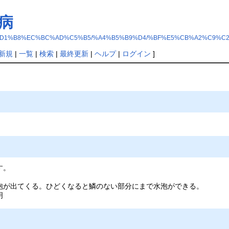
病
%FB%CD%D1%B8%EC%BC%AD%C5%B5/%A4%B5%B9%D4/%BF%E5%CB%A2%C9%C
新規
|
一覧
|
検索
|
最終更新
|
ヘルプ
|
ログイン
]
す。
）
泡が出てくる。ひどくなると鱗のない部分にまで水泡ができる。
明