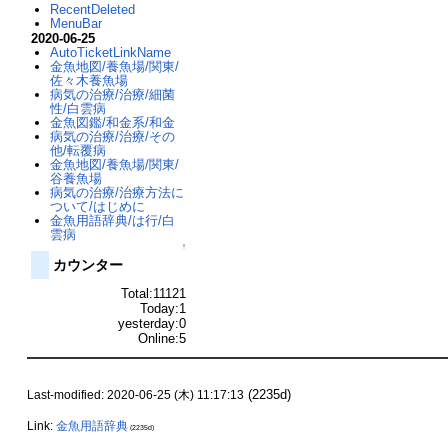
RecentDeleted
MenuBar
2020-06-25
AutoTicketLinkName
金魚地図/養魚場/関東/
佐々木養魚場
病気の治療/治療/細菌
性/白雲病
金魚図鑑/和金系/和金
病気の治療/治療/その
他/転覆病
金魚地図/養魚場/関東/
谷養魚場
病気の治療/治療方法に
ついて/はじめに
金魚用語辞典/は行/白
雲病
↑
カウンター
Total:11121
Today:1
yesterday:0
Online:5
(2235d)
Last-modified: 2020-06-25 (木) 11:17:13
Link:
金魚用語辞典
(2235d)