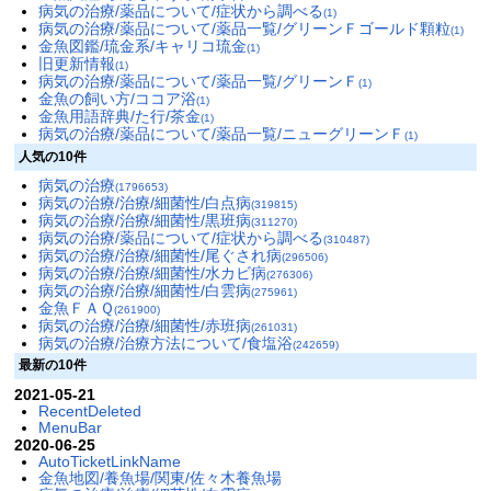
病気の治療/薬品について/症状から調べる
(1)
病気の治療/薬品について/薬品一覧/グリーンＦゴールド顆粒
(1)
金魚図鑑/琉金系/キャリコ琉金
(1)
旧更新情報
(1)
病気の治療/薬品について/薬品一覧/グリーンＦ
(1)
金魚の飼い方/ココア浴
(1)
金魚用語辞典/た行/茶金
(1)
病気の治療/薬品について/薬品一覧/ニューグリーンＦ
(1)
人気の10件
病気の治療
(1796653)
病気の治療/治療/細菌性/白点病
(319815)
病気の治療/治療/細菌性/黒班病
(311270)
病気の治療/薬品について/症状から調べる
(310487)
病気の治療/治療/細菌性/尾ぐされ病
(296506)
病気の治療/治療/細菌性/水カビ病
(276306)
病気の治療/治療/細菌性/白雲病
(275961)
金魚ＦＡＱ
(261900)
病気の治療/治療/細菌性/赤班病
(261031)
病気の治療/治療方法について/食塩浴
(242659)
最新の10件
2021-05-21
RecentDeleted
MenuBar
2020-06-25
AutoTicketLinkName
金魚地図/養魚場/関東/佐々木養魚場