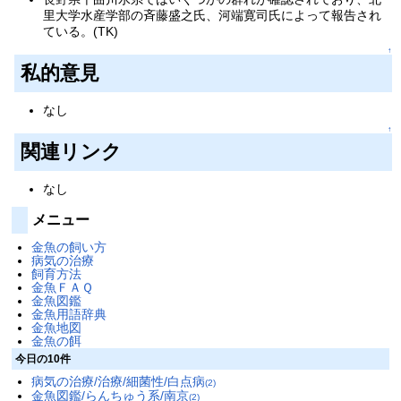
里大学水産学部の斉藤盛之氏、河端寛司氏によって報告され
ている。(TK)
↑
私的意見
なし
↑
関連リンク
なし
メニュー
金魚の飼い方
病気の治療
飼育方法
金魚ＦＡＱ
金魚図鑑
金魚用語辞典
金魚地図
金魚の餌
今日の10件
病気の治療/治療/細菌性/白点病
(2)
金魚図鑑/らんちゅう系/南京
(2)