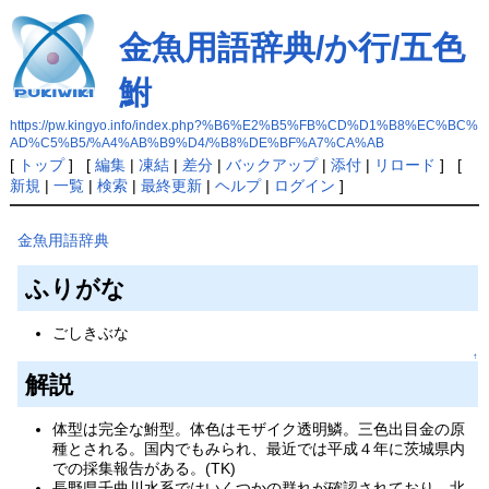
金魚用語辞典/か行/五色
鮒
https://pw.kingyo.info/index.php?%B6%E2%B5%FB%CD%D1%B8%EC%BC%
AD%C5%B5/%A4%AB%B9%D4/%B8%DE%BF%A7%CA%AB
[
トップ
] [
編集
|
凍結
|
差分
|
バックアップ
|
添付
|
リロード
] [
新規
|
一覧
|
検索
|
最終更新
|
ヘルプ
|
ログイン
]
金魚用語辞典
ふりがな
ごしきぶな
↑
解説
体型は完全な鮒型。体色はモザイク透明鱗。三色出目金の原
種とされる。国内でもみられ、最近では平成４年に茨城県内
での採集報告がある。(TK)
長野県千曲川水系ではいくつかの群れが確認されており、北