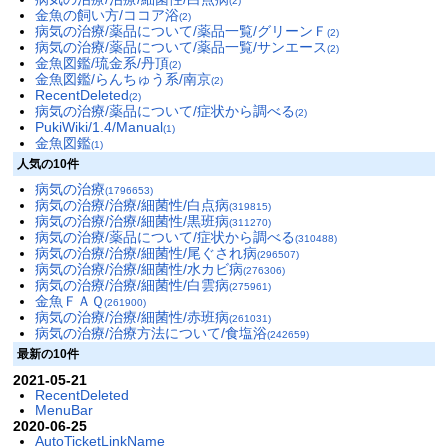
(2)
金魚の飼い方/ココア浴
(2)
病気の治療/薬品について/薬品一覧/グリーンＦ
(2)
病気の治療/薬品について/薬品一覧/サンエース
(2)
金魚図鑑/琉金系/丹頂
(2)
金魚図鑑/らんちゅう系/南京
(2)
RecentDeleted
(2)
病気の治療/薬品について/症状から調べる
(2)
PukiWiki/1.4/Manual
(1)
金魚図鑑
(1)
人気の10件
病気の治療
(1796653)
病気の治療/治療/細菌性/白点病
(319815)
病気の治療/治療/細菌性/黒班病
(311270)
病気の治療/薬品について/症状から調べる
(310488)
病気の治療/治療/細菌性/尾ぐされ病
(296507)
病気の治療/治療/細菌性/水カビ病
(276306)
病気の治療/治療/細菌性/白雲病
(275961)
金魚ＦＡＱ
(261900)
病気の治療/治療/細菌性/赤班病
(261031)
病気の治療/治療方法について/食塩浴
(242659)
最新の10件
2021-05-21
RecentDeleted
MenuBar
2020-06-25
AutoTicketLinkName