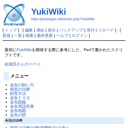
YukiWiki
https://pw.kingyo.info/index.php?YukiWiki
[
トップ
] [
編集
|
凍結
|
差分
|
バックアップ
|
添付
|
リロード
] [
新規
|
一覧
|
検索
|
最終更新
|
ヘルプ
|
ログイン
]
最初に
PukiWiki
を開発する際に参考にした、Perlで書かれたスクリ
プトです。
結城浩さんのページ
メニュー
金魚の飼い方
病気の治療
飼育方法
金魚ＦＡＱ
金魚図鑑
金魚用語辞典
金魚地図
金魚の餌
今日の10件
病気の治療/治療/細菌性/白点病