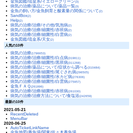
金魚図鑑/琉金系/イエローグリーン
(3)
病気の治療/薬品について/薬品一覧
(3)
金魚の飼い方/金魚飼育と酸素量の関係について
(2)
SandBox
(2)
Help
(2)
病気の治療/治療/その他/気泡病
(2)
病気の治療/治療/細菌性/赤班病
(2)
病気の治療/治療/細菌性/白雲病
(2)
金魚図鑑/琉金系/天女
(2)
人気の10件
病気の治療
(1796653)
病気の治療/治療/細菌性/白点病
(319811)
病気の治療/治療/細菌性/黒班病
(311268)
病気の治療/薬品について/症状から調べる
(310484)
病気の治療/治療/細菌性/尾ぐされ病
(296505)
病気の治療/治療/細菌性/水カビ病
(276306)
病気の治療/治療/細菌性/白雲病
(275957)
金魚ＦＡＱ
(261896)
病気の治療/治療/細菌性/赤班病
(261030)
病気の治療/治療方法について/食塩浴
(242659)
最新の10件
2021-05-21
RecentDeleted
MenuBar
2020-06-25
AutoTicketLinkName
金魚地図/養魚場/関東/佐々木養魚場