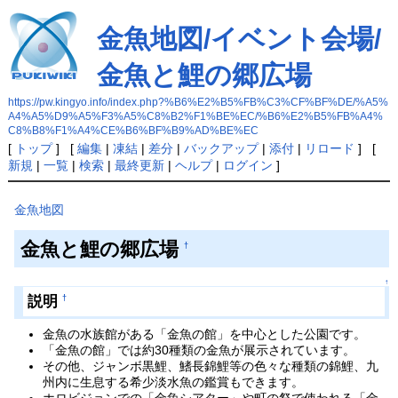
金魚地図/イベント会場/
金魚と鯉の郷広場
https://pw.kingyo.info/index.php?%B6%E2%B5%FB%C3%CF%BF%DE/%A5%
A4%A5%D9%A5%F3%A5%C8%B2%F1%BE%EC/%B6%E2%B5%FB%A4%
C8%B8%F1%A4%CE%B6%BF%B9%AD%BE%EC
[
トップ
] [
編集
|
凍結
|
差分
|
バックアップ
|
添付
|
リロード
] [
新規
|
一覧
|
検索
|
最終更新
|
ヘルプ
|
ログイン
]
金魚地図
金魚と鯉の郷広場
†
↑
説明
†
金魚の水族館がある「金魚の館」を中心とした公園です。
「金魚の館」では約30種類の金魚が展示されています。
その他、ジャンボ黒鯉、鰭長錦鯉等の色々な種類の錦鯉、九
州内に生息する希少淡水魚の鑑賞もできます。