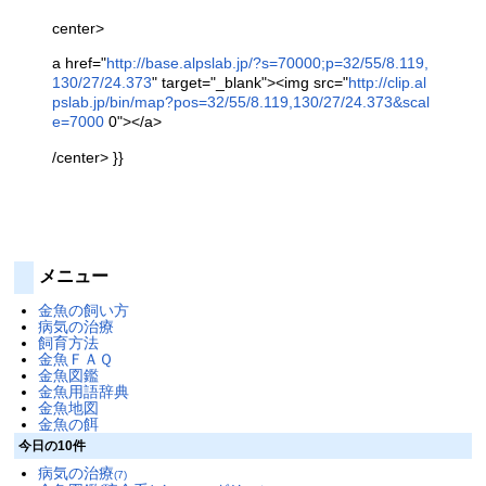
center>
a href="
http://base.alpslab.jp/?s=70000;p=32/55/8.119,
130/27/24.373
" target="_blank"><img src="
http://clip.al
pslab.jp/bin/map?pos=32/55/8.119,130/27/24.373&scal
e=7000
0"></a>
/center> }}
メニュー
金魚の飼い方
病気の治療
飼育方法
金魚ＦＡＱ
金魚図鑑
金魚用語辞典
金魚地図
金魚の餌
今日の10件
病気の治療
(7)