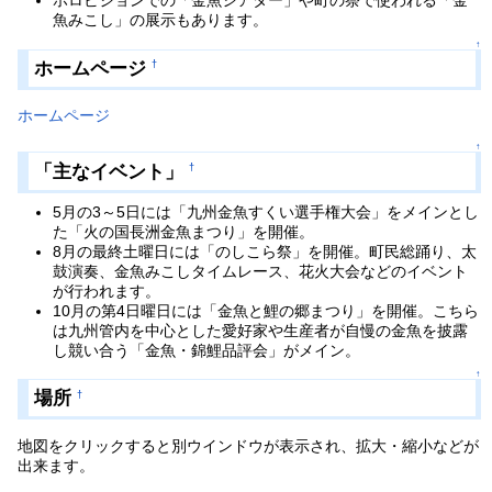
ホロビジョンでの「金魚シアター」や町の祭で使われる「金
魚みこし」の展示もあります。
↑
ホームページ
†
ホームページ
↑
「主なイベント」
†
5月の3～5日には「九州金魚すくい選手権大会」をメインとし
た「火の国長洲金魚まつり」を開催。
8月の最終土曜日には「のしこら祭」を開催。町民総踊り、太
鼓演奏、金魚みこしタイムレース、花火大会などのイベント
が行われます。
10月の第4日曜日には「金魚と鯉の郷まつり」を開催。こちら
は九州管内を中心とした愛好家や生産者が自慢の金魚を披露
し競い合う「金魚・錦鯉品評会」がメイン。
↑
場所
†
地図をクリックすると別ウインドウが表示され、拡大・縮小などが
出来ます。