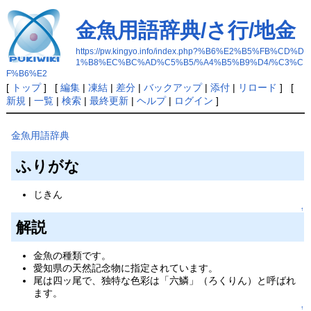
金魚用語辞典/さ行/地金
https://pw.kingyo.info/index.php?%B6%E2%B5%FB%CD%D
1%B8%EC%BC%AD%C5%B5/%A4%B5%B9%D4/%C3%C
F%B6%E2
[
トップ
] [
編集
|
凍結
|
差分
|
バックアップ
|
添付
|
リロード
] [
新規
|
一覧
|
検索
|
最終更新
|
ヘルプ
|
ログイン
]
金魚用語辞典
ふりがな
じきん
↑
解説
金魚の種類です。
愛知県の天然記念物に指定されています。
尾は四ッ尾で、独特な色彩は「六鱗」（ろくりん）と呼ばれ
ます。
↑