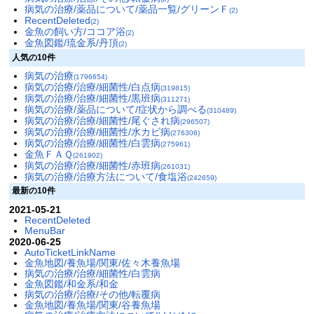
病気の治療/薬品について/薬品一覧/グリーンＦ
(2)
RecentDeleted
(2)
金魚の飼い方/ココア浴
(2)
金魚図鑑/琉金系/丹頂
(2)
人気の10件
病気の治療
(1796654)
病気の治療/治療/細菌性/白点病
(319815)
病気の治療/治療/細菌性/黒班病
(311271)
病気の治療/薬品について/症状から調べる
(310489)
病気の治療/治療/細菌性/尾ぐされ病
(296507)
病気の治療/治療/細菌性/水カビ病
(276306)
病気の治療/治療/細菌性/白雲病
(275961)
金魚ＦＡＱ
(261902)
病気の治療/治療/細菌性/赤班病
(261031)
病気の治療/治療方法について/食塩浴
(242659)
最新の10件
2021-05-21
RecentDeleted
MenuBar
2020-06-25
AutoTicketLinkName
金魚地図/養魚場/関東/佐々木養魚場
病気の治療/治療/細菌性/白雲病
金魚図鑑/和金系/和金
病気の治療/治療/その他/転覆病
金魚地図/養魚場/関東/谷養魚場