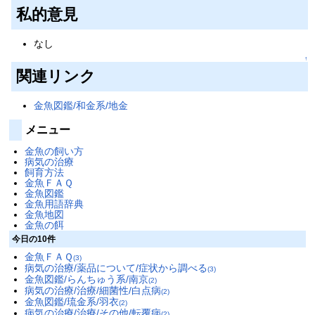
私的意見
なし
↑
関連リンク
金魚図鑑/和金系/地金
メニュー
金魚の飼い方
病気の治療
飼育方法
金魚ＦＡＱ
金魚図鑑
金魚用語辞典
金魚地図
金魚の餌
今日の10件
金魚ＦＡＱ
(3)
病気の治療/薬品について/症状から調べる
(3)
金魚図鑑/らんちゅう系/南京
(2)
病気の治療/治療/細菌性/白点病
(2)
金魚図鑑/琉金系/羽衣
(2)
病気の治療/治療/その他/転覆病
(2)