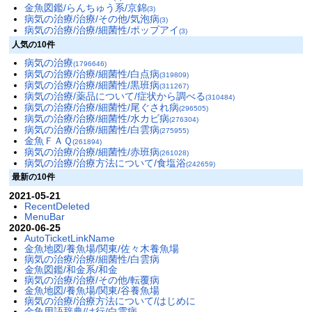
金魚図鑑/らんちゅう系/京錦
(3)
病気の治療/治療/その他/気泡病
(3)
病気の治療/治療/細菌性/ポップアイ
(3)
人気の10件
病気の治療
(1796646)
病気の治療/治療/細菌性/白点病
(319809)
病気の治療/治療/細菌性/黒班病
(311267)
病気の治療/薬品について/症状から調べる
(310484)
病気の治療/治療/細菌性/尾ぐされ病
(296505)
病気の治療/治療/細菌性/水カビ病
(276304)
病気の治療/治療/細菌性/白雲病
(275955)
金魚ＦＡＱ
(261894)
病気の治療/治療/細菌性/赤班病
(261028)
病気の治療/治療方法について/食塩浴
(242659)
最新の10件
2021-05-21
RecentDeleted
MenuBar
2020-06-25
AutoTicketLinkName
金魚地図/養魚場/関東/佐々木養魚場
病気の治療/治療/細菌性/白雲病
金魚図鑑/和金系/和金
病気の治療/治療/その他/転覆病
金魚地図/養魚場/関東/谷養魚場
病気の治療/治療方法について/はじめに
金魚用語辞典/は行/白雲病