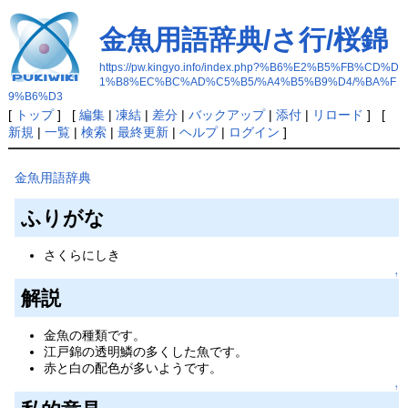
金魚用語辞典/さ行/桜錦
https://pw.kingyo.info/index.php?%B6%E2%B5%FB%CD%D
1%B8%EC%BC%AD%C5%B5/%A4%B5%B9%D4/%BA%F
9%B6%D3
[
トップ
] [
編集
|
凍結
|
差分
|
バックアップ
|
添付
|
リロード
] [
新規
|
一覧
|
検索
|
最終更新
|
ヘルプ
|
ログイン
]
金魚用語辞典
ふりがな
さくらにしき
↑
解説
金魚の種類です。
江戸錦の透明鱗の多くした魚です。
赤と白の配色が多いようです。
↑