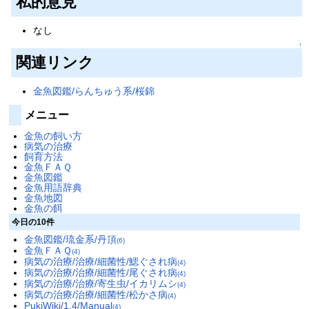
私的意見
なし
↑
関連リンク
金魚図鑑/らんちゅう系/桜錦
メニュー
金魚の飼い方
病気の治療
飼育方法
金魚ＦＡＱ
金魚図鑑
金魚用語辞典
金魚地図
金魚の餌
今日の10件
金魚図鑑/琉金系/丹頂
(6)
金魚ＦＡＱ
(4)
病気の治療/治療/細菌性/鰓ぐされ病
(4)
病気の治療/治療/細菌性/尾ぐされ病
(4)
病気の治療/治療/寄生虫/イカリムシ
(4)
病気の治療/治療/細菌性/松かさ病
(4)
PukiWiki/1.4/Manual
(4)