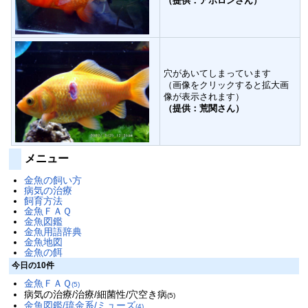
（提供：アポロンさん）
穴があいてしまっています
（画像をクリックすると拡大画
像が表示されます）
（提供：荒関さん）
メニュー
金魚の飼い方
病気の治療
飼育方法
金魚ＦＡＱ
金魚図鑑
金魚用語辞典
金魚地図
金魚の餌
今日の10件
金魚ＦＡＱ
(5)
病気の治療/治療/細菌性/穴空き病
(5)
金魚図鑑/琉金系/ミューズ
(4)