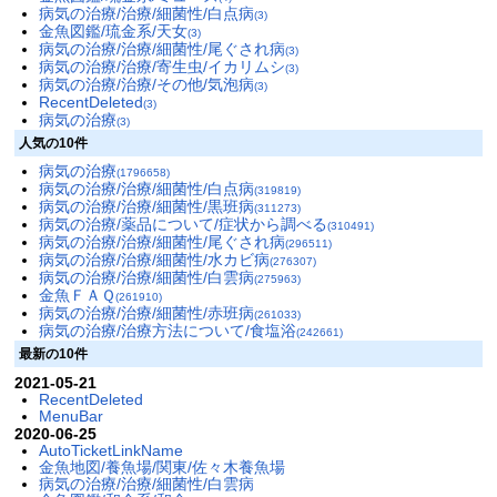
病気の治療/治療/細菌性/白点病
(3)
金魚図鑑/琉金系/天女
(3)
病気の治療/治療/細菌性/尾ぐされ病
(3)
病気の治療/治療/寄生虫/イカリムシ
(3)
病気の治療/治療/その他/気泡病
(3)
RecentDeleted
(3)
病気の治療
(3)
人気の10件
病気の治療
(1796658)
病気の治療/治療/細菌性/白点病
(319819)
病気の治療/治療/細菌性/黒班病
(311273)
病気の治療/薬品について/症状から調べる
(310491)
病気の治療/治療/細菌性/尾ぐされ病
(296511)
病気の治療/治療/細菌性/水カビ病
(276307)
病気の治療/治療/細菌性/白雲病
(275963)
金魚ＦＡＱ
(261910)
病気の治療/治療/細菌性/赤班病
(261033)
病気の治療/治療方法について/食塩浴
(242661)
最新の10件
2021-05-21
RecentDeleted
MenuBar
2020-06-25
AutoTicketLinkName
金魚地図/養魚場/関東/佐々木養魚場
病気の治療/治療/細菌性/白雲病