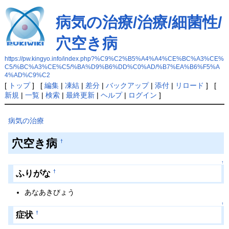
病気の治療/治療/細菌性/
穴空き病
https://pw.kingyo.info/index.php?%C9%C2%B5%A4%A4%CE%BC%A3%CE%
C5/%BC%A3%CE%C5/%BA%D9%B6%DD%C0%AD/%B7%EA%B6%F5%A
4%AD%C9%C2
[
トップ
] [
編集
|
凍結
|
差分
|
バックアップ
|
添付
|
リロード
] [
新規
|
一覧
|
検索
|
最終更新
|
ヘルプ
|
ログイン
]
病気の治療
穴空き病
†
↑
ふりがな
†
あなあきびょう
↑
症状
†