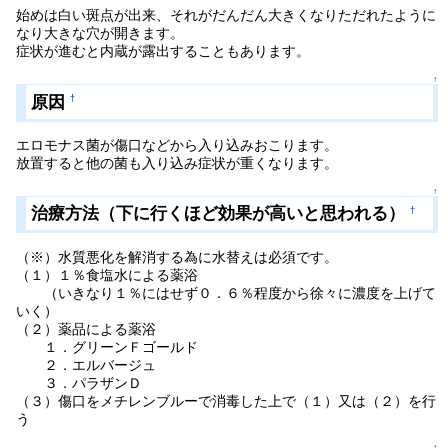
始めは白い斑点が出来、それがだんだん大きくなりただれたように
なり大きな穴が開きます。
症状が進むと内蔵が露出することもあります。
↑
原因
†
エロモナス菌が傷口などから入り込みおこります。
放置すると他の菌も入り込み症状が重くなります。
↑
治療方法（下に行くほど効果が高いと思われる）
†
（※）水質悪化を解消する為に水替えは必須です。
（１）１％食塩水による薬浴
（いきなり１％にはせず０．６％程度から徐々に濃度を上げて
いく）
（２）薬品による薬浴
１．グリーンＦゴールド
２．エルバージュ
３．パラザンＤ
（３）傷口をメチレンブルーで消毒した上で（１）又は（２）を行
う
↑