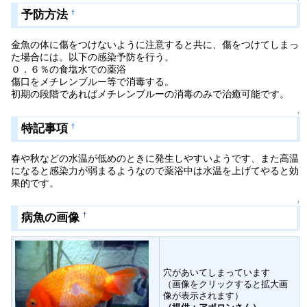
予防方法
†
金魚の体に傷をつけないように注意すると共に、傷をつけてしまっ
た場合には。以下の感染予防を行う。
０．６％の食塩水での薬浴
傷口をメチレンブルー等で消毒する。
初期の段階であればメチレンブルーの消毒のみで治癒可能です。
↑
特記事項
†
春や秋などの水温が低めのときに発生しやすいようです、また高温
になると感染力が弱まるようなので薬浴中は水温を上げてやると効
果的です。
↑
病魚の画像
†
穴があいてしまっています
（画像をクリックすると拡大画
像が表示されます）