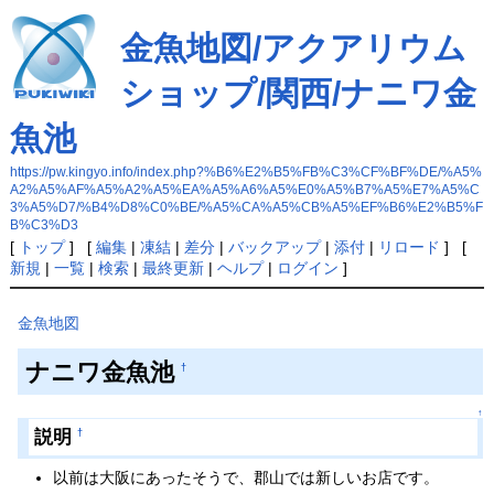
金魚地図/アクアリウム
ショップ/関西/ナニワ金
魚池
https://pw.kingyo.info/index.php?%B6%E2%B5%FB%C3%CF%BF%DE/%A5%
A2%A5%AF%A5%A2%A5%EA%A5%A6%A5%E0%A5%B7%A5%E7%A5%C
3%A5%D7/%B4%D8%C0%BE/%A5%CA%A5%CB%A5%EF%B6%E2%B5%F
B%C3%D3
[
トップ
] [
編集
|
凍結
|
差分
|
バックアップ
|
添付
|
リロード
] [
新規
|
一覧
|
検索
|
最終更新
|
ヘルプ
|
ログイン
]
金魚地図
ナニワ金魚池
†
↑
説明
†
以前は大阪にあったそうで、郡山では新しいお店です。