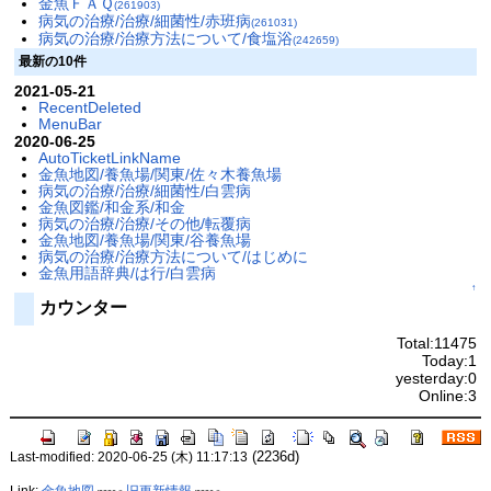
金魚ＦＡＱ
(261903)
病気の治療/治療/細菌性/赤班病
(261031)
病気の治療/治療方法について/食塩浴
(242659)
最新の10件
2021-05-21
RecentDeleted
MenuBar
2020-06-25
AutoTicketLinkName
金魚地図/養魚場/関東/佐々木養魚場
病気の治療/治療/細菌性/白雲病
金魚図鑑/和金系/和金
病気の治療/治療/その他/転覆病
金魚地図/養魚場/関東/谷養魚場
病気の治療/治療方法について/はじめに
金魚用語辞典/は行/白雲病
↑
カウンター
Total:11475
Today:1
yesterday:0
Online:3
(2236d)
Last-modified: 2020-06-25 (木) 11:17:13