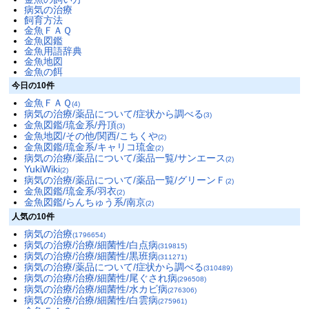
病気の治療
飼育方法
金魚ＦＡＱ
金魚図鑑
金魚用語辞典
金魚地図
金魚の餌
今日の10件
金魚ＦＡＱ
(4)
病気の治療/薬品について/症状から調べる
(3)
金魚図鑑/琉金系/丹頂
(3)
金魚地図/その他/関西/こちくや
(2)
金魚図鑑/琉金系/キャリコ琉金
(2)
病気の治療/薬品について/薬品一覧/サンエース
(2)
YukiWiki
(2)
病気の治療/薬品について/薬品一覧/グリーンＦ
(2)
金魚図鑑/琉金系/羽衣
(2)
金魚図鑑/らんちゅう系/南京
(2)
人気の10件
病気の治療
(1796654)
病気の治療/治療/細菌性/白点病
(319815)
病気の治療/治療/細菌性/黒班病
(311271)
病気の治療/薬品について/症状から調べる
(310489)
病気の治療/治療/細菌性/尾ぐされ病
(296508)
病気の治療/治療/細菌性/水カビ病
(276306)
病気の治療/治療/細菌性/白雲病
(275961)