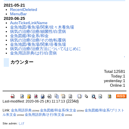
2021-05-21
RecentDeleted
MenuBar
2020-06-25
AutoTicketLinkName
金魚地図/養魚場/関東/佐々木養魚場
病気の治療/治療/細菌性/白雲病
金魚図鑑/和金系/和金
病気の治療/治療/その他/転覆病
金魚地図/養魚場/関東/谷養魚場
病気の治療/治療方法について/はじめに
金魚用語辞典/は行/白雲病
↑
カウンター
Total:12581
Today:1
yesterday:1
Online:1
(2234d)
Last-modified: 2020-06-25 (木) 11:17:13
Link:
金魚用語辞典
金魚図鑑/和金系/朱文金
金魚図鑑/和金系/ブリスト
(2234d)
(2234d)
ル朱文金
金魚用語辞典/さ行/朱文金
(2234d)
(2234d)
Site admin:
しげ