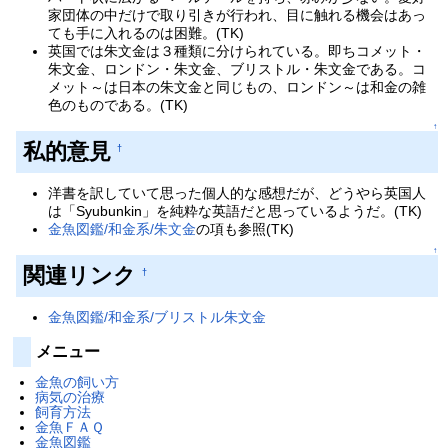
家団体の中だけで取り引きが行われ、目に触れる機会はあっ
ても手に入れるのは困難。(TK)
英国では朱文金は３種類に分けられている。即ちコメット・
朱文金、ロンドン・朱文金、ブリストル・朱文金である。コ
メット～は日本の朱文金と同じもの、ロンドン～は和金の雑
色のものである。(TK)
↑
私的意見
†
洋書を訳していて思った個人的な感想だが、どうやら英国人
は「Syubunkin」を純粋な英語だと思っているようだ。(TK)
金魚図鑑/和金系/朱文金
の項も参照(TK)
↑
関連リンク
†
金魚図鑑/和金系/ブリストル朱文金
メニュー
金魚の飼い方
病気の治療
飼育方法
金魚ＦＡＱ
金魚図鑑