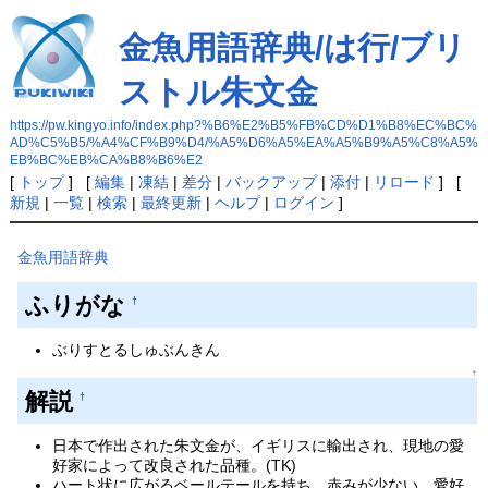
金魚用語辞典/は行/ブリ
ストル朱文金
https://pw.kingyo.info/index.php?%B6%E2%B5%FB%CD%D1%B8%EC%BC%
AD%C5%B5/%A4%CF%B9%D4/%A5%D6%A5%EA%A5%B9%A5%C8%A5%
EB%BC%EB%CA%B8%B6%E2
[
トップ
] [
編集
|
凍結
|
差分
|
バックアップ
|
添付
|
リロード
] [
新規
|
一覧
|
検索
|
最終更新
|
ヘルプ
|
ログイン
]
金魚用語辞典
ふりがな
†
ぶりすとるしゅぶんきん
↑
解説
†
日本で作出された朱文金が、イギリスに輸出され、現地の愛
好家によって改良された品種。(TK)
ハート状に広がるベールテールを持ち、赤みが少ない。愛好