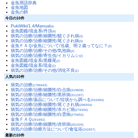
金魚用語辞典
金魚地図
金魚の餌
今日の10件
PukiWiki/1.4/Manual
(4)
金魚図鑑/琉金系/丹頂
(4)
病気の治療/治療/細菌性/鰓ぐされ病
(3)
病気の治療/治療/細菌性/尾ぐされ病
(3)
金魚ＦＡＱ/金魚について/当歳、明２歳ってなに？
(3)
病気の治療/治療/その他/気泡病
(2)
病気の治療/治療/寄生虫/イカリムシ
(2)
金魚図鑑/琉金系/黒蝶尾
(2)
金魚図鑑/琉金系/琉金
(2)
病気の治療/治療/その他/消化不良
(2)
人気の10件
病気の治療
(1796645)
病気の治療/治療/細菌性/白点病
(319808)
病気の治療/治療/細菌性/黒班病
(311267)
病気の治療/薬品について/症状から調べる
(310484)
病気の治療/治療/細菌性/尾ぐされ病
(296504)
病気の治療/治療/細菌性/水カビ病
(276304)
病気の治療/治療/細菌性/白雲病
(275954)
金魚ＦＡＱ
(261892)
病気の治療/治療/細菌性/赤班病
(261026)
病気の治療/治療方法について/食塩浴
(242657)
最新の10件