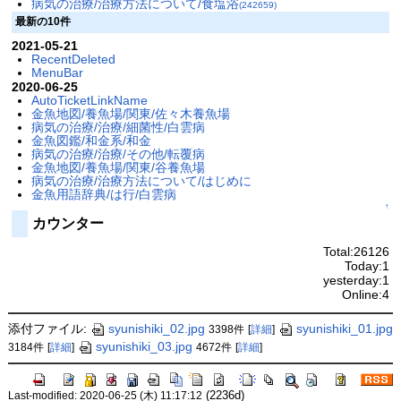
病気の治療/治療方法について/食塩浴
(242659)
最新の10件
2021-05-21
RecentDeleted
MenuBar
2020-06-25
AutoTicketLinkName
金魚地図/養魚場/関東/佐々木養魚場
病気の治療/治療/細菌性/白雲病
金魚図鑑/和金系/和金
病気の治療/治療/その他/転覆病
金魚地図/養魚場/関東/谷養魚場
病気の治療/治療方法について/はじめに
金魚用語辞典/は行/白雲病
↑
カウンター
Total:26126
Today:1
yesterday:1
Online:4
添付ファイル:
syunishiki_02.jpg
syunishiki_01.jpg
3398件
[
詳細
]
syunishiki_03.jpg
3184件
[
詳細
]
4672件
[
詳細
]
(2236d)
Last-modified: 2020-06-25 (木) 11:17:12