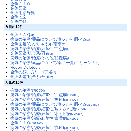
金魚ＦＡＱ
金魚図鑑
金魚用語辞典
金魚地図
金魚の餌
今日の10件
金魚ＦＡＱ
(3)
病気の治療/薬品について/症状から調べる
(3)
金魚図鑑/らんちゅう系/南京
(2)
病気の治療/治療/細菌性/白点病
(2)
金魚図鑑/琉金系/羽衣
(2)
病気の治療/治療/その他/転覆病
(2)
病気の治療/薬品について/薬品一覧/グリーンＦ
(2)
RecentDeleted
(2)
金魚の飼い方/ココア浴
(2)
金魚図鑑/琉金系/丹頂
(2)
人気の10件
病気の治療
(1796654)
病気の治療/治療/細菌性/白点病
(319815)
病気の治療/治療/細菌性/黒班病
(311271)
病気の治療/薬品について/症状から調べる
(310489)
病気の治療/治療/細菌性/尾ぐされ病
(296507)
病気の治療/治療/細菌性/水カビ病
(276306)
病気の治療/治療/細菌性/白雲病
(275961)
金魚ＦＡＱ
(261902)
病気の治療/治療/細菌性/赤班病
(261031)