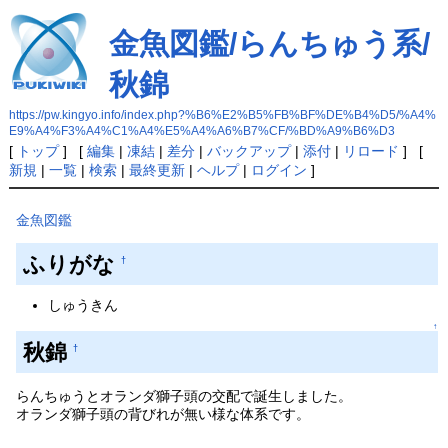
金魚図鑑/らんちゅう系/
秋錦
https://pw.kingyo.info/index.php?%B6%E2%B5%FB%BF%DE%B4%D5/%A4%
E9%A4%F3%A4%C1%A4%E5%A4%A6%B7%CF/%BD%A9%B6%D3
[
トップ
] [
編集
|
凍結
|
差分
|
バックアップ
|
添付
|
リロード
] [
新規
|
一覧
|
検索
|
最終更新
|
ヘルプ
|
ログイン
]
金魚図鑑
ふりがな
†
しゅうきん
↑
秋錦
†
らんちゅうとオランダ獅子頭の交配で誕生しました。
オランダ獅子頭の背びれが無い様な体系です。