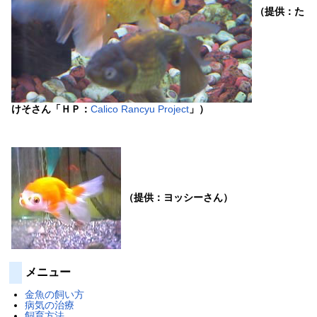
（提供：た
けそさん「ＨＰ：
Calico Rancyu Project
」）
（提供：ヨッシーさん）
メニュー
金魚の飼い方
病気の治療
飼育方法