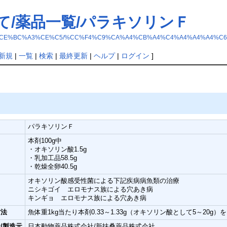
て/薬品一覧/パラキソリンＦ
B5%A4%A4%CE%BC%A3%CE%C5/%CC%F4%C9%CA%A4%CB%A4%C4%A4%A4%
新規
|
一覧
|
検索
|
最終更新
|
ヘルプ
|
ログイン
]
名
パラキソリンＦ
本剤100g中
・オキソリン酸1.5g
・乳加工品58.5g
・乾燥全卵40.5g
オキソリン酸感受性菌による下記疾病病魚類の治療
ニシキゴイ エロモナス族による穴あき病
キンギョ エロモナス族による穴あき病
方法
魚体重1kg当たり本剤0.33～1.33g（オキソリン酸として5～20g
/製造元
日本動物薬品株式会社/新扶桑薬品株式会社