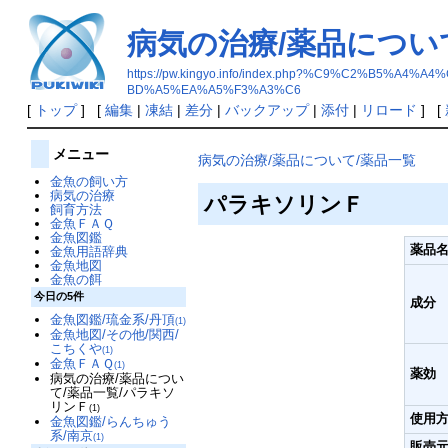
病気の治療/薬品につい
https://pw.kingyo.info/index.php?%C9%C2%
BD%A5%EA%A5%F3%A3%C6
[
トップ
] [
編集
|
凍結
|
差分
|
バックアップ
|
添付
|
リロード
] [
メニュー
病気の治療/薬品について/薬品一覧
金魚の飼い方
病気の治療
パラキソリンＦ
飼育方法
金魚ＦＡＱ
金魚図鑑
薬品
金魚用語辞典
金魚地図
金魚の餌
今日の5件
成分
金魚図鑑/琉金系/丹頂
(1)
金魚地図/その他/関西/
こちくや
(1)
金魚ＦＡＱ
(1)
薬効
病気の治療/薬品につい
て/薬品一覧/パラキソ
リンＦ
(1)
使用
金魚図鑑/らんちゅう
系/南京
(1)
販売元