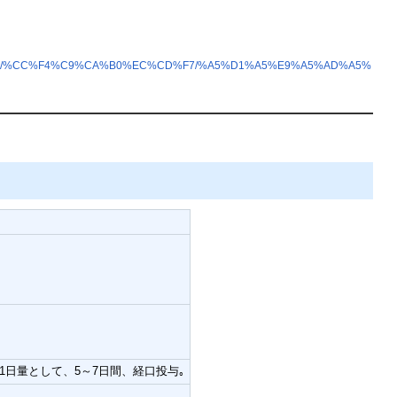
A4%C6/%CC%F4%C9%CA%B0%EC%CD%F7/%A5%D1%A5%E9%A5%AD%A5%
）を1日量として、5～7日間、経口投与｡