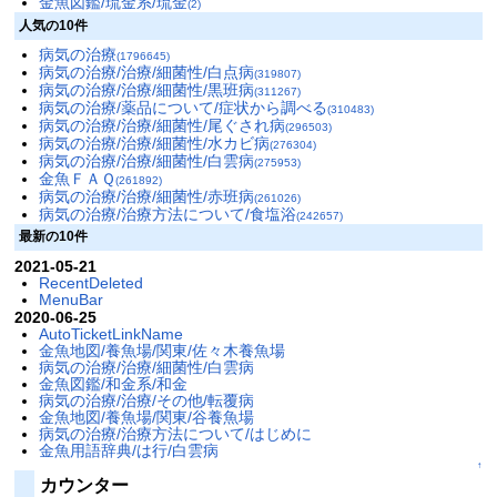
金魚図鑑/琉金系/琉金
(2)
人気の10件
病気の治療
(1796645)
病気の治療/治療/細菌性/白点病
(319807)
病気の治療/治療/細菌性/黒班病
(311267)
病気の治療/薬品について/症状から調べる
(310483)
病気の治療/治療/細菌性/尾ぐされ病
(296503)
病気の治療/治療/細菌性/水カビ病
(276304)
病気の治療/治療/細菌性/白雲病
(275953)
金魚ＦＡＱ
(261892)
病気の治療/治療/細菌性/赤班病
(261026)
病気の治療/治療方法について/食塩浴
(242657)
最新の10件
2021-05-21
RecentDeleted
MenuBar
2020-06-25
AutoTicketLinkName
金魚地図/養魚場/関東/佐々木養魚場
病気の治療/治療/細菌性/白雲病
金魚図鑑/和金系/和金
病気の治療/治療/その他/転覆病
金魚地図/養魚場/関東/谷養魚場
病気の治療/治療方法について/はじめに
金魚用語辞典/は行/白雲病
↑
カウンター