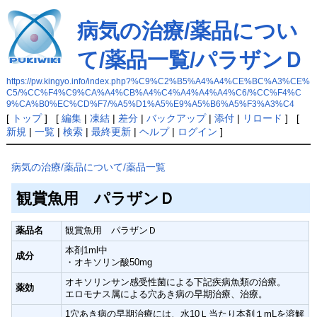
病気の治療/薬品につい
て/薬品一覧/パラザンＤ
https://pw.kingyo.info/index.php?%C9%C2%B5%A4%A4%CE%BC%A3%CE%
C5/%CC%F4%C9%CA%A4%CB%A4%C4%A4%A4%A4%C6/%CC%F4%C
9%CA%B0%EC%CD%F7/%A5%D1%A5%E9%A5%B6%A5%F3%A3%C4
[
トップ
] [
編集
|
凍結
|
差分
|
バックアップ
|
添付
|
リロード
] [
新規
|
一覧
|
検索
|
最終更新
|
ヘルプ
|
ログイン
]
病気の治療/薬品について/薬品一覧
観賞魚用 パラザンＤ
薬品名
観賞魚用 パラザンＤ
本剤1ml中
成分
・オキソリン酸50mg
オキソリンサン感受性菌による下記疾病魚類の治療。
薬効
エロモナス属による穴あき病の早期治療、治療。
1穴あき病の早期治療には、水10Ｌ当たり本剤１mLを溶解