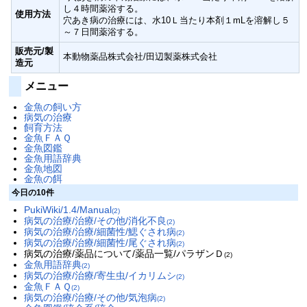
し４時間薬浴する。
使用方法
穴あき病の治療には、水10Ｌ当たり本剤１mLを溶解し５
～７日間薬浴する。
販売元/製
本動物薬品株式会社/田辺製薬株式会社
造元
メニュー
金魚の飼い方
病気の治療
飼育方法
金魚ＦＡＱ
金魚図鑑
金魚用語辞典
金魚地図
金魚の餌
今日の10件
PukiWiki/1.4/Manual
(2)
病気の治療/治療/その他/消化不良
(2)
病気の治療/治療/細菌性/鰓ぐされ病
(2)
病気の治療/治療/細菌性/尾ぐされ病
(2)
病気の治療/薬品について/薬品一覧/パラザンＤ
(2)
金魚用語辞典
(2)
病気の治療/治療/寄生虫/イカリムシ
(2)
金魚ＦＡＱ
(2)
病気の治療/治療/その他/気泡病
(2)