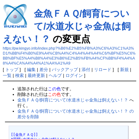
金魚ＦＡＱ/飼育につい
て/水道水じゃ金魚は飼
えない！？
の変更点
https://pw.kingyo.info/index.php?%B6%E2%B5%FB%A3%C6%A3%C1%A3%
D1/%BB%F4%B0%E9%A4%CB%A4%C4%A4%A4%A4%C6/%BF%E5%C6%
BB%BF%E5%A4%B8%A4%E3%B6%E2%B5%FB%A4%CF%BB%F4%A4%A
8%A4%CA%A4%A4%A1%AA%A1%A9
[
トップ
] [
編集
|
差分
|
バックアップ
|
添付
|
リロード
] [
新規
|
一覧
|
検索
|
最終更新
|
ヘルプ
|
ログイン
]
追加された行は
この色
です。
削除された行は
この色
です。
金魚ＦＡＱ/飼育について/水道水じゃ金魚は飼えない！？
へ
行く。
金魚ＦＡＱ/飼育について/水道水じゃ金魚は飼えない！？ の
差分を削除
[[金魚ＦＡＱ]]