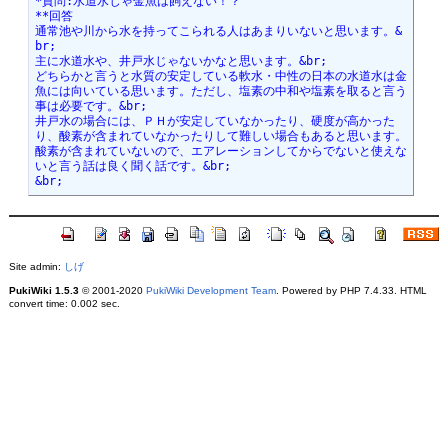
*質問:水道水じゃ金魚は飼えない！？
**回答
通常池や川から水を持ってこられる人はあまりいないと思います。&
br;
主に水道水や、井戸水じゃないかなと思います。&br;
どちらかと言うと水質の安定している軟水・中性の日本の水道水は金
魚には向いている思います。ただし、塩素の中和や塩素を取ると言う
事は必要です。&br;
井戸水の場合には、ＰＨが安定していなかったり、硬度が高かった
り、酸素が含まれていなかったりして難しい場合もあると思います。
酸素が含まれていないので、エアレーションしてからでないと使えな
いと言う話は良く聞く話です。&br;
&br;
Site admin:
しげ
PukiWiki 1.5.3
© 2001-2020
PukiWiki Development Team
. Powered by PHP 7.4.33. HTML
convert time: 0.002 sec.