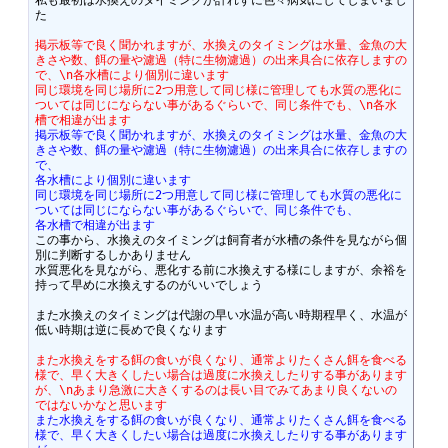
私も最初は水換えのタイミングが計れずに色々病気にしてしまいまし
た

掲示板等で良く聞かれますが、水換えのタイミングは水量、金魚の大
きさや数、餌の量や濾過（特に生物濾過）の出来具合に依存しますの
で、\n各水槽により個別に違います
同じ環境を同じ場所に2つ用意して同じ様に管理しても水質の悪化に
ついては同じにならない事があるぐらいで、同じ条件でも、\n各水
槽で相違が出ます
掲示板等で良く聞かれますが、水換えのタイミングは水量、金魚の大
きさや数、餌の量や濾過（特に生物濾過）の出来具合に依存しますの
で、
各水槽により個別に違います
同じ環境を同じ場所に2つ用意して同じ様に管理しても水質の悪化に
ついては同じにならない事があるぐらいで、同じ条件でも、
各水槽で相違が出ます
この事から、水換えのタイミングは飼育者が水槽の条件を見ながら個
別に判断するしかありません

水質悪化を見ながら、悪化する前に水換えする様にしますが、余裕を
持って早めに水換えするのがいいでしょう

また水換えのタイミングは代謝の早い水温が高い時期程早く、水温が
低い時期は逆に長めで良くなります

また水換えをする餌の食いが良くなり、通常よりたくさん餌を食べる
様で、早く大きくしたい場合は過度に水換えしたりする事があります
が、\nあまり急激に大きくするのは長い目でみてあまり良くないの
ではないかなと思います
また水換えをする餌の食いが良くなり、通常よりたくさん餌を食べる
様で、早く大きくしたい場合は過度に水換えしたりする事があります