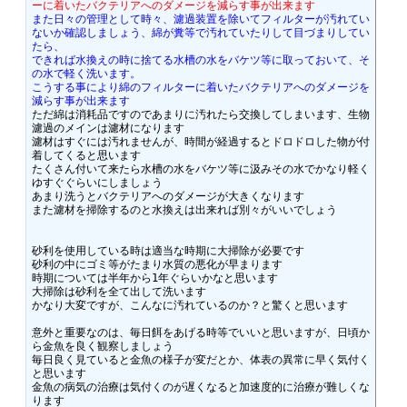
ーに着いたバクテリアへのダメージを減らす事が出来ます
また日々の管理として時々、濾過装置を除いてフィルターが汚れてい
ないか確認しましょう、綿が糞等で汚れていたりして目づまりしてい
たら、
できれば水換えの時に捨てる水槽の水をバケツ等に取っておいて、そ
の水で軽く洗います。
こうする事により綿のフィルターに着いたバクテリアへのダメージを
減らす事が出来ます
ただ綿は消耗品ですのであまりに汚れたら交換してしまいます、生物
濾過のメインは濾材になります

濾材はすぐには汚れませんが、時間が経過するとドロドロした物が付
着してくると思います

たくさん付いて来たら水槽の水をバケツ等に汲みその水でかなり軽く
ゆすぐぐらいにしましょう

あまり洗うとバクテリアへのダメージが大きくなります

また濾材を掃除するのと水換えは出来れば別々がいいでしょう

砂利を使用している時は適当な時期に大掃除が必要です

砂利の中にゴミ等がたまり水質の悪化が早まります

時期については半年から1年ぐらいかなと思います

大掃除は砂利を全て出して洗います

かなり大変ですが、こんなに汚れているのか？と驚くと思います

意外と重要なのは、毎日餌をあげる時等でいいと思いますが、日頃か
ら金魚を良く観察しましょう

毎日良く見ていると金魚の様子が変だとか、体表の異常に早く気付く
と思います

金魚の病気の治療は気付くのが遅くなると加速度的に治療が難しくな
ります
