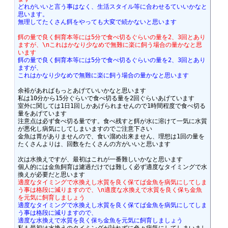
どれがいいと言う事はなく、生活スタイル等に合わせるていいかなと
思います。
無理してたくさん餌をやっても大変で続かないと思います
餌の量で良く飼育本等には5分で食べ切るぐらいの量を2、3回とあり
ますが、\nこれはかなり少なめで無難に楽に飼う場合の量かなと思
います
餌の量で良く飼育本等には5分で食べ切るぐらいの量を2、3回とあり
ますが、
これはかなり少なめで無難に楽に飼う場合の量かなと思います
余裕があればもっとあげていいかなと思います

私は10分から15分ぐらいで食べ切る量を2回ぐらいあげています

室外に関しては1日1回しかあげられませんので1時間程度で食べ切る
量をあげています

注意点は必ず食べ切る量です。食べ残すと餌が水に溶けて一気に水質
が悪化し病気にしてしまいますのでご注意下さい

金魚は胃がありませんので、食い溜め出来ません、理想は1回の量を
たくさんよりは、回数をたくさんの方がいいと思います

次は水換えですが、最初はこれが一番難しいかなと思います

個人的には金魚飼育は濾過だけでは難しく必ず適度なタイミングで水
適度なタイミングで水換えし水質を良く保てば金魚を病気にしてしま
う事は格段に減りますので、\n適度な水換えで水質を良く保ち金魚
を元気に飼育しましょう
適度なタイミングで水換えし水質を良く保てば金魚を病気にしてしま
う事は格段に減りますので、
適度な水換えで水質を良く保ち金魚を元気に飼育しましょう