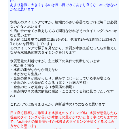
が、
あまり急激に大きくするのは長い目でみてあまり良くないのではない
かなと思います
水換えのタイミングですが、極端に小さい容器でなければ毎日は必要
ないかなと思います

生活に合わせて水換えしてみて問題なければそのタイミングでいいか
なと思います

個人的には夏場で1週間に1回3分の1、冬場で2から3週間に1回3分の
1ぐらいを目安にしています

そのタイミングで様子を見ながら、水質が水換え前だったら水換えし
ながら水質悪化前のタイミングを計ります

水質悪化の判断ですが、主に以下の条件で判断しています

・水が白く濁る

・水面の泡がなかなか消えない

・水がかなり生臭い

・金魚の動きが鈍かったり、動かずにじーとしている事が増える

・金魚のヒレの先が白くなる（尾ぐされ病の初期）

・金魚のヒレが充血する（赤斑病の初期）

・白点病やその他の病気に感染（ここまでくる前に見つけたいです
ね）

これだけではありませんが、判断基準の1つになると思います

日々良く観察して希望する水換えのタイミング迄に水質が悪化したら
現在のタイミングが長いか水換えの量が少ないと言う事になりますの
で、\n水換えの量を増やすか水換えのタイミングを短くする又は両
方かなと思います