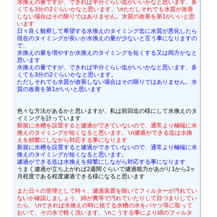
水換えの量ですが、できれば半分ぐらい迄がいいかなと思います、多
くても3分の2ぐらいかなと思います。\nただしそれでも水質が改善
しない場合はその限りではありません。水質の改善を第1がいいと思
います
日々良く観察して希望する水換えのタイミング迄に水質が悪化したら
現在のタイミングが長いか水換えの量が少ないと言う事になりますの
で、
水換えの量を増やすか水換えのタイミングを短くする又は両方かなと
思います
水換えの量ですが、できれば半分ぐらい迄がいいかなと思います、多
くても3分の2ぐらいかなと思います。
ただしそれでも水質が改善しない場合はその限りではありません。水
質の改善を第1がいいと思います
色々な方法があるかと思いますが、私は前回迄の様にして水換えのタ
新規に水槽を設置すると濾過ができていないので、通常より極端に水
換えのタイミングが短くなると思います。\n濾過ができる迄は水換
えを頻繁にしながら対応する事になります
新規に水槽を設置すると濾過ができていないので、通常より極端に水
換えのタイミングが短くなると思います。
濾過ができる迄は水換えを頻繁にしながら対応する事になります
うまく濾過が立ち上がれば2週間ぐらいで濾過能力があがり1から2ヶ
月程度である程度濾過できる様になると思います

また日々の管理として時々、濾過装置を除いてフィルターが汚れてい
ないか確認しましょう、綿が糞等で汚れていたりして目づまりしてい
たら、\nできれば水換えの時に捨てる水槽の水をバケツ等に取って
おいて、その水で軽く洗います。\nこうする事により綿のフィルタ