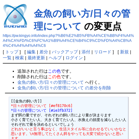
金魚の飼い方/日々の管
理について
の変更点
https://pw.kingyo.info/index.php?%B6%E2%B5%FB%A4%CE%BB%F4%A4%
A4%CA%FD/%C6%FC%A1%B9%A4%CE%B4%C9%CD%FD%A4%CB%A
4%C4%A4%A4%A4%C6
[
トップ
] [
編集
|
差分
|
バックアップ
|
添付
|
リロード
] [
新規
|
一覧
|
検索
|
最終更新
|
ヘルプ
|
ログイン
]
追加された行は
この色
です。
削除された行は
この色
です。
金魚の飼い方/日々の管理について
へ行く。
金魚の飼い方/日々の管理について の差分を削除
*日々の管理について [#ef8170c6]
*日々の管理について [#ie3fb372]
まず餌の量ですが、それぞれの飼い方により量が決まります

小さく育てたい人、大きく育てたい人、水換えの頻度を減らしたい人
どれがいいと言う事はなく、生活スタイル等に合わせるていいかなと
思います。\n無理してたくさん餌をやっても大変で続かないと思い
ます