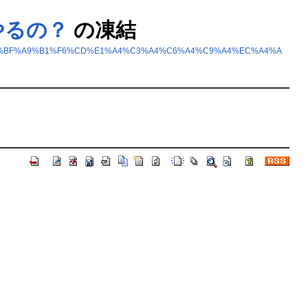
やるの？
の凍結
4%C6/%BF%A9%B1%F6%CD%E1%A4%C3%A4%C6%A4%C9%A4%EC%A4%A