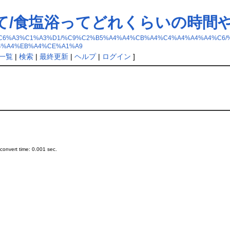
て/食塩浴ってどれくらいの時間
B5%FB%A3%C6%A3%C1%A3%D1/%C9%C2%B5%A4%A4%CB%A4%C4%A4%A4%A
4%A4%EB%A4%CE%A1%A9
一覧
|
検索
|
最終更新
|
ヘルプ
|
ログイン
]
onvert time: 0.001 sec.