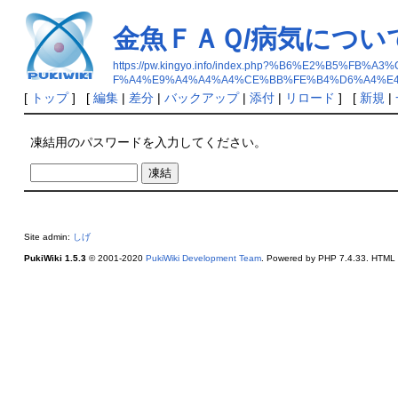
金魚ＦＡＱ/病気につい
https://pw.kingyo.info/index.php?%B6%E2%
F%A4%E9%A4%A4%A4%CE%BB%FE%B4%D6%A4%E
[
トップ
] [
編集
|
差分
|
バックアップ
|
添付
|
リロード
] [
新規
|
凍結用のパスワードを入力してください。
Site admin:
しげ
PukiWiki 1.5.3
© 2001-2020
PukiWiki Development Team
. Powered by PHP 7.4.33. HTML c