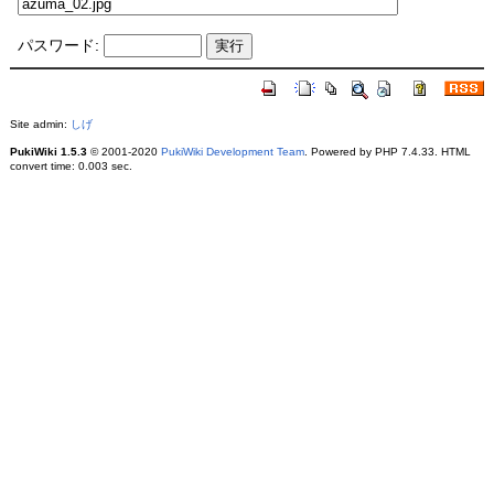
パスワード:
Site admin:
しげ
PukiWiki 1.5.3
© 2001-2020
PukiWiki Development Team
. Powered by PHP 7.4.33. HTML
convert time: 0.003 sec.