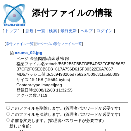
添付ファイルの情報
[
トップ
] [
新規
|
一覧
|
検索
|
最終更新
|
ヘルプ
|
ログイン
]
[
添付ファイル一覧
] [
全ページの添付ファイル一覧
]
azuma_02.jpg
ページ:金魚図鑑/琉金系/東錦
格納ファイル名:attach/B6E2B5FBBFDEB4D52FCEB0B6E2
B7CF2FC5ECB6D3_617A756D615F30322E6A7067
MD5ハッシュ値:3c3c9498205d7b62b7b09c31fae5b399
サイズ:19.1KB (19564 bytes)
Content-type:image/jpeg
登録日時:2008/12/03 11:32:55
アクセス数:7119
このファイルを削除します。(管理者パスワードが必要です)
このファイルを凍結します。(管理者パスワードが必要です)
名前を変更します。(管理者パスワードが必要です)
新しい名前: