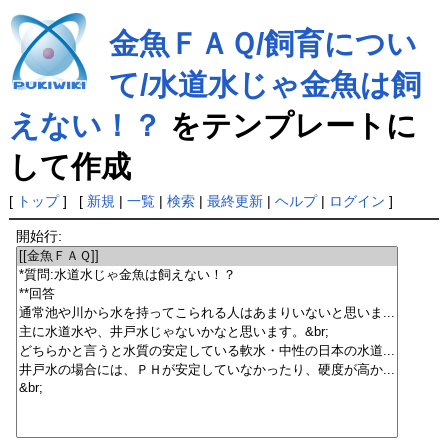
金魚ＦＡＱ/飼育につい
て/水道水じゃ金魚は飼
えない！？
をテンプレートに
して作成
[
トップ
] [
新規
|
一覧
|
検索
|
最終更新
|
ヘルプ
|
ログイン
]
開始行: