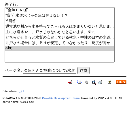
終了行:
ページ名:
Site admin:
しげ
PukiWiki 1.5.3
© 2001-2020
PukiWiki Development Team
. Powered by PHP 7.4.33. HTML
convert time: 0.014 sec.