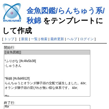
金魚図鑑/らんちゅう系/
秋錦
をテンプレートに
して作成
[
トップ
] [
新規
|
一覧
|
検索
|
最終更新
|
ヘルプ
|
ログイン
]
開始行:
終了行: