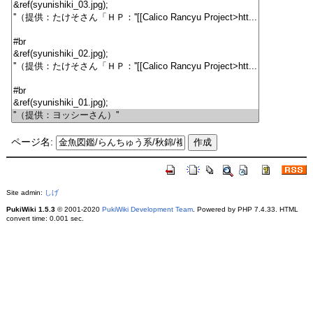
ページ名:
Site admin:
しげ
PukiWiki 1.5.3
© 2001-2020
PukiWiki Development Team
. Powered by PHP 7.4.33. HTML
convert time: 0.001 sec.