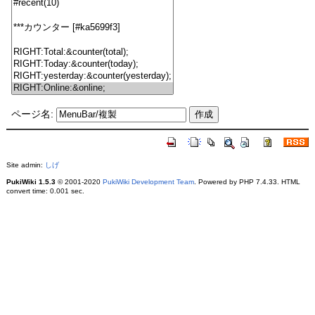
ページ名:
Site admin:
しげ
PukiWiki 1.5.3
© 2001-2020
PukiWiki Development Team
. Powered by PHP 7.4.33. HTML
convert time: 0.001 sec.