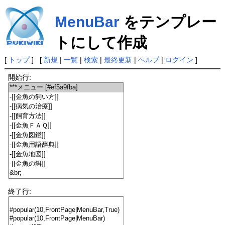
MenuBar
をテンプレー
トにして作成
[
トップ
] [
新規
|
一覧
|
検索
|
最終更新
|
ヘルプ
|
ログイン
]
開始行:
終了行: