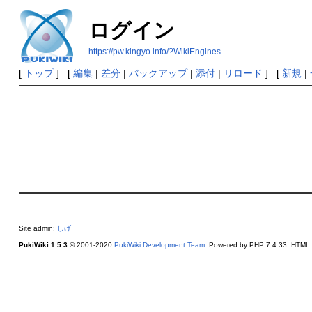
ログイン
https://pw.kingyo.info/?WikiEngines
[
トップ
] [
編集
|
差分
|
バックアップ
|
添付
|
リロード
] [
新規
|
Site admin:
しげ
PukiWiki 1.5.3
© 2001-2020
PukiWiki Development Team
. Powered by PHP 7.4.33. HTML c