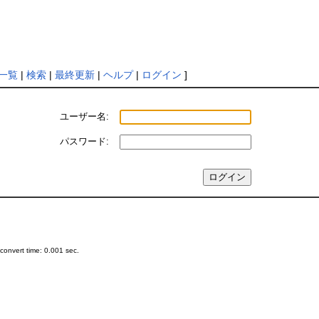
一覧
|
検索
|
最終更新
|
ヘルプ
|
ログイン
]
ユーザー名:
パスワード:
onvert time: 0.001 sec.