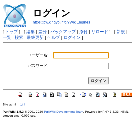
ログイン
https://pw.kingyo.info/?WikiEngines
[
トップ
] [
編集
|
差分
|
バックアップ
|
添付
|
リロード
] [
新規
|
一覧
|
検索
|
最終更新
|
ヘルプ
|
ログイン
]
ユーザー名:
パスワード:
Site admin:
しげ
PukiWiki 1.5.3
© 2001-2020
PukiWiki Development Team
. Powered by PHP 7.4.33. HTML
convert time: 0.002 sec.