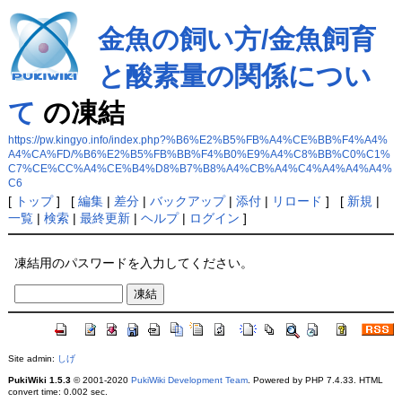
金魚の飼い方/金魚飼育
と酸素量の関係につい
て
の凍結
https://pw.kingyo.info/index.php?%B6%E2%B5%FB%A4%CE%BB%F4%A4%
A4%CA%FD/%B6%E2%B5%FB%BB%F4%B0%E9%A4%C8%BB%C0%C1%
C7%CE%CC%A4%CE%B4%D8%B7%B8%A4%CB%A4%C4%A4%A4%A4%
C6
[
トップ
] [
編集
|
差分
|
バックアップ
|
添付
|
リロード
] [
新規
|
一覧
|
検索
|
最終更新
|
ヘルプ
|
ログイン
]
凍結用のパスワードを入力してください。
Site admin:
しげ
PukiWiki 1.5.3
© 2001-2020
PukiWiki Development Team
. Powered by PHP 7.4.33. HTML
convert time: 0.002 sec.