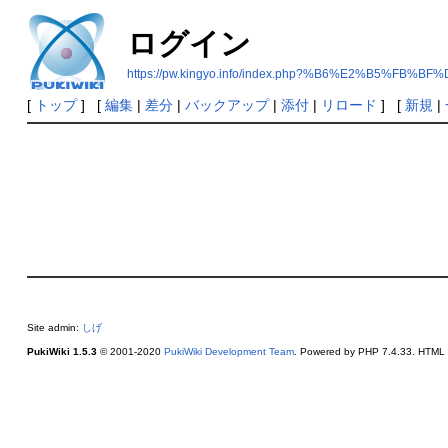
ログイン
https://pw.kingyo.info/index.php?%B6%E2%B5
[
トップ
] [
編集
|
差分
|
バックアップ
|
添付
|
リロード
] [
新規
|
Site admin:
しげ
PukiWiki 1.5.3
© 2001-2020
PukiWiki Development Team
. Powered by PHP 7.4.33. HTML c