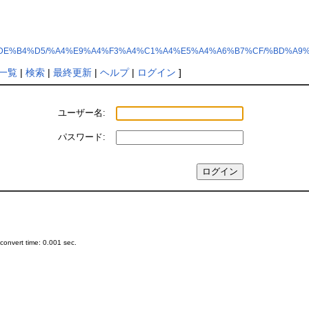
%FB%BF%DE%B4%D5/%A4%E9%A4%F3%A4%C1%A4%E5%A4%A6%B7%CF/%BD%A9
一覧
|
検索
|
最終更新
|
ヘルプ
|
ログイン
]
ユーザー名:
パスワード:
onvert time: 0.001 sec.