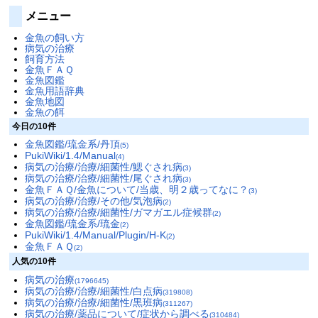
メニュー
金魚の飼い方
病気の治療
飼育方法
金魚ＦＡＱ
金魚図鑑
金魚用語辞典
金魚地図
金魚の餌
今日の10件
金魚図鑑/琉金系/丹頂
(5)
PukiWiki/1.4/Manual
(4)
病気の治療/治療/細菌性/鰓ぐされ病
(3)
病気の治療/治療/細菌性/尾ぐされ病
(3)
金魚ＦＡＱ/金魚について/当歳、明２歳ってなに？
(3)
病気の治療/治療/その他/気泡病
(2)
病気の治療/治療/細菌性/ガマガエル症候群
(2)
金魚図鑑/琉金系/琉金
(2)
PukiWiki/1.4/Manual/Plugin/H-K
(2)
金魚ＦＡＱ
(2)
人気の10件
病気の治療
(1796645)
病気の治療/治療/細菌性/白点病
(319808)
病気の治療/治療/細菌性/黒班病
(311267)
病気の治療/薬品について/症状から調べる
(310484)