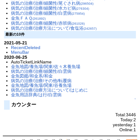
病気の治療/治療/細菌性/尾ぐされ病
(296504)
病気の治療/治療/細菌性/水カビ病
(276304)
病気の治療/治療/細菌性/白雲病
(275954)
金魚ＦＡＱ
(261892)
病気の治療/治療/細菌性/赤班病
(261026)
病気の治療/治療方法について/食塩浴
(242657)
最新の10件
2021-05-21
RecentDeleted
MenuBar
2020-06-25
AutoTicketLinkName
金魚地図/養魚場/関東/佐々木養魚場
病気の治療/治療/細菌性/白雲病
金魚図鑑/和金系/和金
病気の治療/治療/その他/転覆病
金魚地図/養魚場/関東/谷養魚場
病気の治療/治療方法について/はじめに
金魚用語辞典/は行/白雲病
↑
カウンター
Total:3446
Today:2
yesterday:1
Online:1