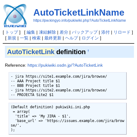
AutoTicketLinkName
https://pw.kingyo.info/pukiwiki.php?AutoTicketLinkName
[
トップ
] [
編集
|
凍結解除
|
差分
|
バックアップ
|
添付
|
リロード
]
[
新規
|
一覧
|
検索
|
最終更新
|
ヘルプ
|
ログイン
]
AutoTicketLink
definition
†
Reference:
https://pukiwiki.osdn.jp/?AutoTicketLink
- jira https://site1.example.com/jira/browse/

-- AAA Project title $1

-- BBB Project title $1

- jira https://site2.example.com/jira/browse/

-- PROJECTA Site2 $1
(Default definition) pukiwiki.ini.php

 = array(

  'title' => 'My JIRA - $1',

  'base_url' => 'https://issues.example.com/jira/brow
se/',

);