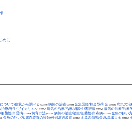
場
じめに
品について/症状から調べる
病気の治療
金魚図鑑/和金型/和金
病気の治療
(2233d)
(2233d)
(2233d)
/治療/寄生虫/イカリムシ
病気の治療/治療/細菌性/黒班病
病気の治療/治療
(2233d)
(2233d)
/細菌性/白雲病
飼育方法
病気の治療/治療/細菌性/白点病
金魚の飼い
(2233d)
(2233d)
(2233d)
金魚の飼い方/濾過装置の種類/外部濾過装置
金魚図鑑/琉金系/黒出目金
3d)
(2233d)
(2233d)