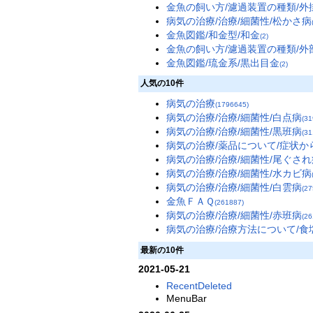
金魚の飼い方/濾過装置の種類/外
病気の治療/治療/細菌性/松かさ病
金魚図鑑/和金型/和金
(2)
金魚の飼い方/濾過装置の種類/外
金魚図鑑/琉金系/黒出目金
(2)
人気の10件
病気の治療
(1796645)
病気の治療/治療/細菌性/白点病
(31
病気の治療/治療/細菌性/黒班病
(31
病気の治療/薬品について/症状か
病気の治療/治療/細菌性/尾ぐされ
病気の治療/治療/細菌性/水カビ病
病気の治療/治療/細菌性/白雲病
(27
金魚ＦＡＱ
(261887)
病気の治療/治療/細菌性/赤班病
(26
病気の治療/治療方法について/食
最新の10件
2021-05-21
RecentDeleted
MenuBar