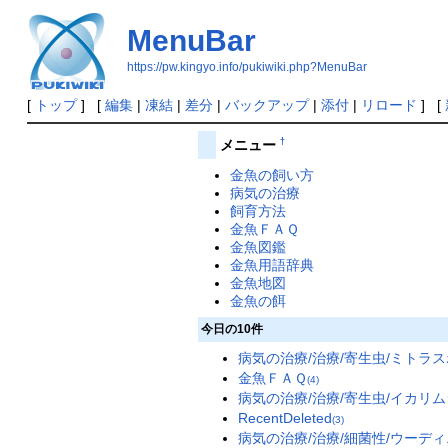
MenuBar
https://pw.kingyo.info/pukiwiki.php?MenuBar
[
トップ
] [
編集
|
凍結
|
差分
|
バックアップ
|
添付
|
リロード
] [
†
メニュー
金魚の飼い方
病気の治療
飼育方法
金魚ＦＡＱ
金魚図鑑
金魚用語辞典
金魚地図
金魚の餌
今日の10件
病気の治療/治療/寄生虫/ミトラ
金魚ＦＡＱ
(4)
病気の治療/治療/寄生虫/イカリム
RecentDeleted
(3)
病気の治療/治療/細菌性/ウーデ