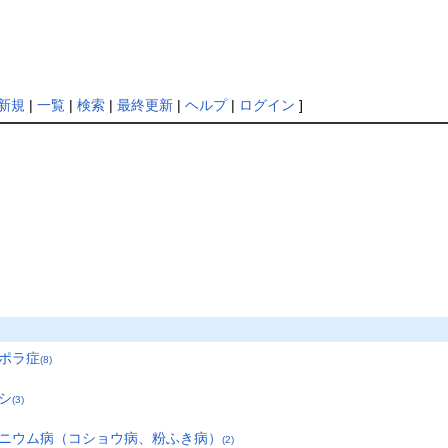
新規
|
一覧
|
検索
|
最終更新
|
ヘルプ
|
ログイン
]
スポラ症
(8)
シ
(3)
ィニウム病（コショウ病、粉ふき病）
(2)