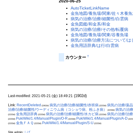
2020-06-25
AutoTicketLinkName
金魚地図/養魚場/関東/佐々木養魚
病気の治療/治療/細菌性/白雲病
金魚図鑑/和金系/和金
病気の治療/治療/その他/転覆病
金魚地図/養魚場/関東/谷養魚場
病気の治療/治療方法について/は
金魚用語辞典/は行/白雲病
†
カウンター
(1902d)
Last-modified: 2021-05-21 (金) 18:49:21
Link:
RecentDeleted
病気の治療/治療/細菌性/赤班病
病気の治療/薬
(1902d)
(2233d)
治療/治療/細菌性/ウーディニウム病（コショウ病、粉ふき病）
病気の治療
(2233d)
金魚用語辞典
病気の治療/治療/細菌性/水カビ病
病気の治療/治療
(2233d)
(2233d)
(2233d)
PukiWiki/1.4/Manual/Plugin/O-R
PukiWiki/1.4/Manual/Plugin/A-D
(2233d)
(2233d)
(223
金魚ＦＡＱ
PukiWiki/1.4/Manual/Plugin/S-U
(2233d)
(2233d)
(2233d)
Site admin:
しげ