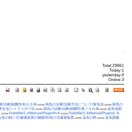
↑
Total:29861
Today:1
yesterday:0
Online:3
/治療/細菌性/松かさ病
病気の治療/治療方法について/食塩浴
病気の
(2233d)
(2233d)
/寄生虫/ミトラスポラ症
病気の治療/治療/細菌性/尾ぐされ病
金魚地図
(2233d)
(2233d)
方
PukiWiki/1.4/Manual/Plugin/H-K
PukiWiki/1.4/Manual/Plugin/L-N
(2233d)
(2233d)
金魚の飼い方/濾過装置の種類/外掛け式濾過装置
金魚の餌
金魚図鑑
(2233d)
(2233d)