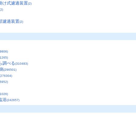
掛け式濾過装置
(2)
(2)
部濾過装置
(2)
9806)
1265)
ら調べる
(310483)
病
(296501)
(276304)
5952)
1026)
塩浴
(242657)