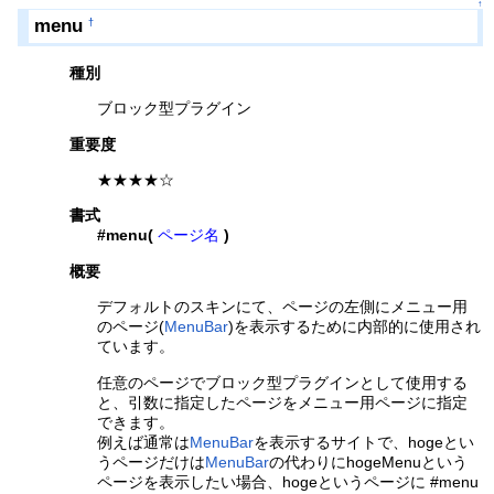
↑
menu
†
種別
ブロック型プラグイン
重要度
★★★★☆
書式
#menu(
ページ名
)
概要
デフォルトのスキンにて、ページの左側にメニュー用
のページ(
MenuBar
)を表示するために内部的に使用され
ています。
任意のページでブロック型プラグインとして使用する
と、引数に指定したページをメニュー用ページに指定
できます。
例えば通常は
MenuBar
を表示するサイトで、hogeとい
うページだけは
MenuBar
の代わりにhogeMenuという
ページを表示したい場合、hogeというページに #menu