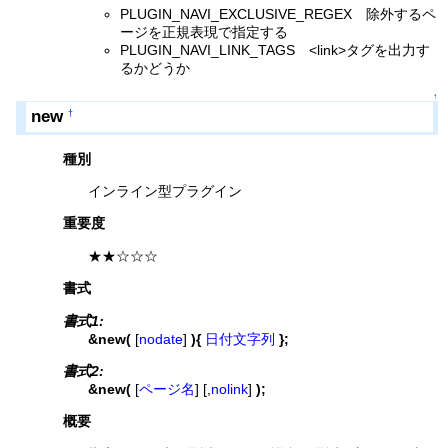
PLUGIN_NAVI_EXCLUSIVE_REGEX 除外するペ
ージを正規表現で指定する
PLUGIN_NAVI_LINK_TAGS <link>タグを出力す
るかどうか
↑
new
†
種別
インライン型プラグイン
重要度
★★☆☆☆
書式
書式1:
&new(
[
nodate
]
){
日付文字列
};
書式2:
&new(
[
ページ名
] [,
nolink
]
);
概要