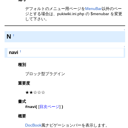
デフォルトのメニュー用ページを
MenuBar
以外のペー
ジとする場合は、pukiwiki.ini.php の $menubar を変更
して下さい。
↑
N
†
↑
navi
†
種別
ブロック型プラグイン
重要度
★★☆☆☆
書式
#navi(
[
目次ページ
]
)
概要
DocBook
風ナビゲーションバーを表示します。