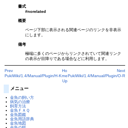
書式
#norelated
概要
ページ下部に表示される関連ページのリンクを非表示
にします。
備考
極端に多くのページからリンクされていて関連リンク
の表示が目障りである場合などに利用します。
Prev
Ho
Next
PukiWiki/1.4/Manual/Plugin/H-K
me
PukiWiki/1.4/Manual/Plugin/O-R
Up
メニュー
金魚の飼い方
病気の治療
飼育方法
金魚ＦＡＱ
金魚図鑑
金魚用語辞典
金魚地図
金魚の餌