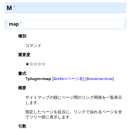
↑
M
†
↑
map
†
種別
コマンド
重要度
★☆☆☆☆
書式
?plugin=map
[
&refer=ページ名
] [
&reverse=true
]
概要
サイトマップの様にページ間のリンク関係を一覧表示
します。
指定したページを起点に、リンクで辿れるページを全
てツリー状に表示します。
引数