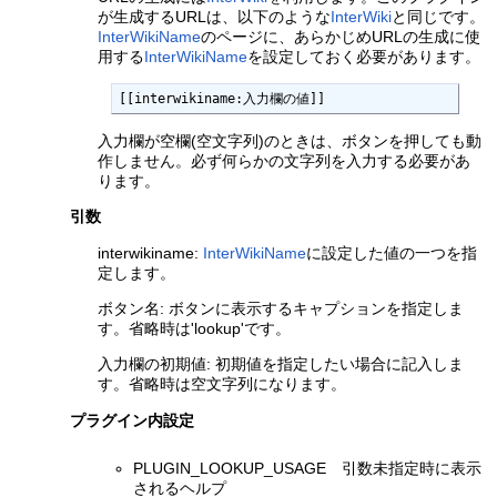
が生成するURLは、以下のような
InterWiki
と同じです。
InterWikiName
のページに、あらかじめURLの生成に使
用する
InterWikiName
を設定しておく必要があります。
[[interwikiname:入力欄の値]]
入力欄が空欄(空文字列)のときは、ボタンを押しても動
作しません。必ず何らかの文字列を入力する必要があ
ります。
引数
interwikiname:
InterWikiName
に設定した値の一つを指
定します。
ボタン名: ボタンに表示するキャプションを指定しま
す。省略時は'lookup'です。
入力欄の初期値: 初期値を指定したい場合に記入しま
す。省略時は空文字列になります。
プラグイン内設定
PLUGIN_LOOKUP_USAGE 引数未指定時に表示
されるヘルプ