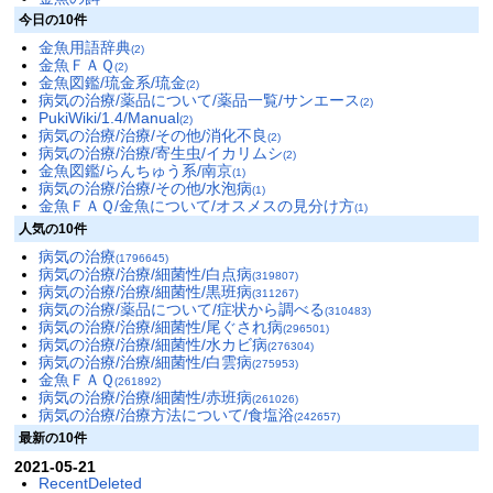
今日の10件
金魚用語辞典
(2)
金魚ＦＡＱ
(2)
金魚図鑑/琉金系/琉金
(2)
病気の治療/薬品について/薬品一覧/サンエース
(2)
PukiWiki/1.4/Manual
(2)
病気の治療/治療/その他/消化不良
(2)
病気の治療/治療/寄生虫/イカリムシ
(2)
金魚図鑑/らんちゅう系/南京
(1)
病気の治療/治療/その他/水泡病
(1)
金魚ＦＡＱ/金魚について/オスメスの見分け方
(1)
人気の10件
病気の治療
(1796645)
病気の治療/治療/細菌性/白点病
(319807)
病気の治療/治療/細菌性/黒班病
(311267)
病気の治療/薬品について/症状から調べる
(310483)
病気の治療/治療/細菌性/尾ぐされ病
(296501)
病気の治療/治療/細菌性/水カビ病
(276304)
病気の治療/治療/細菌性/白雲病
(275953)
金魚ＦＡＱ
(261892)
病気の治療/治療/細菌性/赤班病
(261026)
病気の治療/治療方法について/食塩浴
(242657)
最新の10件
2021-05-21
RecentDeleted