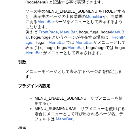
(hogeMenu) と記述する事で実現できます。
ソース中のMENU_ENABLE_SUBMENU をTRUEとする
と、表示中のページの上位階層の
MenuBar
か、同階層
にある
MenuBar
ページをメニューとして表示するよう
になります。
例えば
FrontPage
,
MenuBar
, hoge, fuga, hoge/
MenuB
ar
, hoge/hoge というページが存在する場合は、
FrontP
age
、fuga、
MenuBar
では
MenuBar
がメニューとして
表示され、hoge, hoge/
MenuBar
, hoge/hogeでは hoge/
MenuBar
がメニューとして表示されます。
引数
メニュー用ページとして表示するページ名を指定しま
す。
プラグイン内設定
MENU_ENABLE_SUBMENU サブメニューを使
用するか
MENU_SUBMENUBAR サブメニューを使用する
場合にメニューとして呼び出されるページ名。デ
フォルトは
MenuBar
。
備考