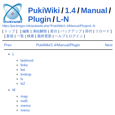
PukiWiki
/
1.4
/
Manual
/
Plugin
/
L-N
https://pw.kingyo.info/pukiwiki.php?PukiWiki/1.4/Manual/Plugin/L-N
[
トップ
] [
編集
|
凍結解除
|
差分
|
バックアップ
|
添付
|
リロード
]
[
新規
|
一覧
|
検索
|
最終更新
|
ヘルプ
|
ログイン
]
Prev
PukiWiki/1.4/Manual/Plugin
Next
L
lastmod
links
list
lookup
ls
ls2
M
map
md5
memo
menu