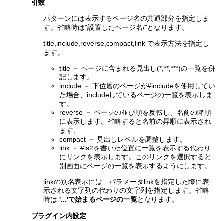
引数
パターンには表示するページ名の共通部分を指定しま
す。省略時は"設置したページ名/"となります。
title,include,reverse,compact,link で表示方法を指定し
ます。
title － ページに含まれる見出し(*,**,***)の一覧を併
記します。
include － 下位層のページが#includeを使用してい
た場合、includeしているページの一覧を表示しま
す。
reverse － ページの並び順を反転し、名前の降順
に表示します。省略すると名前の昇順に表示され
ます。
compact － 見出しレベルを調整します。
link － #ls2を書いた位置に一覧を表示する代わり
にリンクを表示します。このリンクを選択すると
別画面にページの一覧を表示するようにします。
linkの別名表示には、パラメータlinkを指定した際に表
示される文字列の代わりの文字列を指定します。省略
時は
'...'で始まるページの一覧
となります。
プラグイン内設定