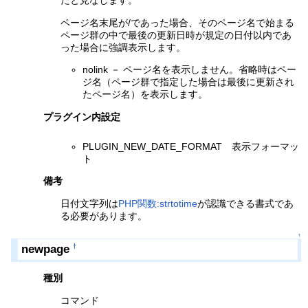
たと見なします。
ページ名末尾が/であった場合、そのページ名で始まる
ページ群の中で最後の更新日時が規定の日付以内であ
った場合に強調表示します。
nolink － ページ名を表示しません。省略時はペー
ジ名（ページ群で指定した場合は最後に更新され
たページ名）を表示します。
プラグイン内設定
PLUGIN_NEW_DATE_FORMAT 表示フォーマッ
ト
備考
日付文字列は
PHP関数:strtotime
が認識できる書式であ
る必要があります。
↑
newpage
†
種別
コマンド