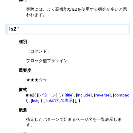
実際には、より高機能なls2を使用する機会が多いと思
われます。
↑
ls2
†
種別
（コマンド）
ブロック型プラグイン
重要度
★★★☆☆
書式
#ls2(
[[
パターン
] [, { [
title
], [
include
], [
reverse
], [
compac
t
], [
link
] } [,
linkの別名表示
] ]]
)
概要
指定したパターンで始まるページ名を一覧表示しま
す。