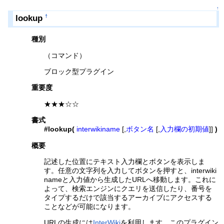
↑
lookup
†
種別
（コマンド）
ブロック型プラグイン
重要度
★★★☆☆
書式
#lookup(
interwikiname
[,
ボタン名
[,
入力欄の初期値
]]
)
概要
記述した位置にテキスト入力欄とボタンを表示しま
す。任意の文字列を入力してボタンを押すと、interwiki
nameと入力値から生成したURLへ移動します。これに
よって、検索エンジンにクエリを送信したり、番号を
タイプするだけで該当するアーカイブにアクセスする
ことなどが可能になります。
URLの生成には
InterWiki
を利用します。このプラグイン