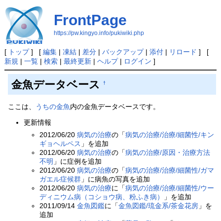
FrontPage
https://pw.kingyo.info/pukiwiki.php
[
トップ
] [
編集
|
凍結
|
差分
|
バックアップ
|
添付
|
リロード
] [
新規
|
一覧
|
検索
|
最終更新
|
ヘルプ
|
ログイン
]
金魚データベース
†
ここは、
うちの金魚
内の金魚データベースです。
更新情報
2012/06/20
病気の治療
の「
病気の治療/治療/細菌性/キン
ギョヘルペス
」を追加
2012/06/20
病気の治療
の「
病気の治療/原因・治療方法
不明
」に症例を追加
2012/06/20
病気の治療
の「
病気の治療/治療/細菌性/ガマ
ガエル症候群
」に病魚の写真を追加
2012/06/20
病気の治療
に「
病気の治療/治療/細菌性/ウー
ディニウム病（コショウ病、粉ふき病）
」を追加
2011/09/14
金魚図鑑
に「
金魚図鑑/琉金系/茶金花房
」を
追加