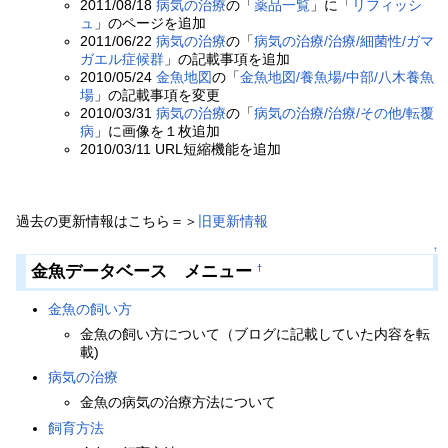
2011/08/18
病気の治療
の「
薬品一覧
」に「
リフィッシ
ュ
」のページを追加
2011/06/22
病気の治療
の「
病気の治療/治療/細菌性/ガマ
ガエル症候群
」の記載事項を追加
2010/05/24
金魚地図
の「
金魚地図/養魚場/中部/八木養魚
場
」の記載事項を変更
2010/03/31
病気の治療
の「
病気の治療/治療/その他/転覆
病
」に画像を１枚追加
2010/03/11 URL短縮機能を追加
過去の更新情報はこちら＝＞
旧更新情報
↑
金魚データベース メニュー
†
金魚の飼い方
金魚の飼い方について（ブログに記載していた内容を転
載)
病気の治療
金魚の病気の治療方法について
飼育方法