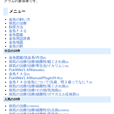
グラムの参加者です。
メニュー
金魚の飼い方
病気の治療
飼育方法
金魚ＦＡＱ
金魚図鑑
金魚用語辞典
金魚地図
金魚の餌
今日の10件
金魚図鑑/琉金系/丹頂
(6)
病気の治療/治療/細菌性/鰓ぐされ病
(4)
病気の治療/治療/寄生虫/イカリムシ
(4)
PukiWiki/1.4/Manual
(4)
金魚ＦＡＱ
(4)
PukiWiki/1.4/Manual/Plugin/H-K
(3)
金魚ＦＡＱ/金魚について/当歳、明２歳ってなに？
(3)
病気の治療/治療/細菌性/尾ぐされ病
(3)
病気の治療/治療/その他/気泡病
(3)
病気の治療/治療/細菌性/ガマガエル症候群
(2)
人気の10件
病気の治療
(1796645)
病気の治療/治療/細菌性/白点病
(319809)