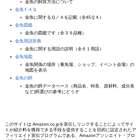
金魚の飼育方法について
金魚ＦＡＱ
金魚に関するＱ／Ａを記載（全45ＱＡ）
金魚図鑑
金魚の図鑑です（全３９品種）
金魚用語辞典
金魚に関する用語の説明（全６１用語）
金魚地図
金魚関係の場所（養魚場、ショップ、イベント会場）の
地図を表示
金魚の餌
金魚の餌データベース（商品名、特長、原材料、成分表
など)餌選びの参考にどうぞ
このサイトは Amazon.co.jpを宣伝しリンクすることによってサイ
トが紹介料を獲得できる手段を提供することを目的に設定されたア
フィリエイト宣伝プログラムである、Amazonアソシエイト・プロ