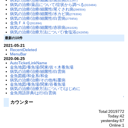
病気の治療/治療/細菌性/黒班病
(311267)
病気の治療/薬品について/症状から調べる
(310484)
病気の治療/治療/細菌性/尾ぐされ病
(296504)
病気の治療/治療/細菌性/水カビ病
(276304)
病気の治療/治療/細菌性/白雲病
(275954)
金魚ＦＡＱ
(261894)
病気の治療/治療/細菌性/赤班病
(261026)
病気の治療/治療方法について/食塩浴
(242658)
最新の10件
2021-05-21
RecentDeleted
MenuBar
2020-06-25
AutoTicketLinkName
金魚地図/養魚場/関東/佐々木養魚場
病気の治療/治療/細菌性/白雲病
金魚図鑑/和金系/和金
病気の治療/治療/その他/転覆病
金魚地図/養魚場/関東/谷養魚場
病気の治療/治療方法について/はじめに
金魚用語辞典/は行/白雲病
↑
カウンター
Total:2019772
Today:42
yesterday:67
Online:1