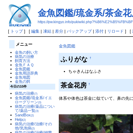
金魚図鑑/琉金系/茶金花
https://pw.kingyo.info/pukiwiki.php?%B6%E2
[
トップ
] [
編集
|
凍結
|
差分
|
バックアップ
|
添付
|
リロード
] [
メニュー
金魚図鑑
金魚の飼い方
病気の治療
ふりがな
†
飼育方法
金魚ＦＡＱ
金魚図鑑
ちゃきんはなふさ
金魚用語辞典
金魚地図
金魚の餌
茶金花房
†
今日の10件
病気の治療
(7)
金魚図鑑/琉金系/イエ
体系や体色は茶金に似ていて、鼻の先
ローグリーン
(3)
病気の治療/薬品につい
て/薬品一覧
(3)
SandBox
(2)
Help
(2)
病気の治療/治療/その
他/気泡病
(2)
病気の治療/治療/細菌