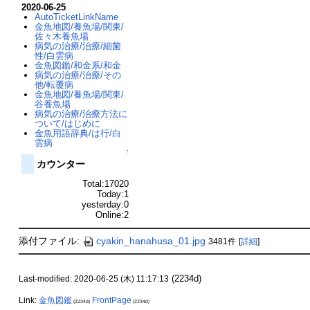
2020-06-25
AutoTicketLinkName
金魚地図/養魚場/関東/
佐々木養魚場
病気の治療/治療/細菌
性/白雲病
金魚図鑑/和金系/和金
病気の治療/治療/その
他/転覆病
金魚地図/養魚場/関東/
谷養魚場
病気の治療/治療方法に
ついて/はじめに
金魚用語辞典/は行/白
雲病
↑
カウンター
Total:17020
Today:1
yesterday:0
Online:2
添付ファイル:
cyakin_hanahusa_01.jpg
3481件
[
詳細
]
(2234d)
Last-modified: 2020-06-25 (木) 11:17:13
Link:
金魚図鑑
FrontPage
(2234d)
(2234d)