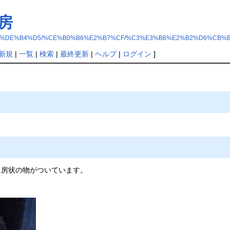
房
%B5%FB%BF%DE%B4%D5/%CE%B0%B6%E2%B7%CF/%C3%E3%B6%E2%B2%D6%CB%
新規
|
一覧
|
検索
|
最終更新
|
ヘルプ
|
ログイン
]
に房状の物がついています。