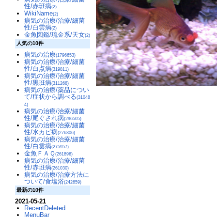
性/赤班病
(2)
WikiName
(2)
病気の治療/治療/細菌
性/白雲病
(2)
金魚図鑑/琉金系/天女
(2)
人気の10件
病気の治療
(1796653)
病気の治療/治療/細菌
性/白点病
(319811)
病気の治療/治療/細菌
性/黒班病
(311268)
病気の治療/薬品につい
て/症状から調べる
(31048
4)
病気の治療/治療/細菌
性/尾ぐされ病
(296505)
病気の治療/治療/細菌
性/水カビ病
(276306)
病気の治療/治療/細菌
性/白雲病
(275957)
金魚ＦＡＱ
(261896)
病気の治療/治療/細菌
性/赤班病
(261030)
病気の治療/治療方法に
ついて/食塩浴
(242659)
最新の10件
2021-05-21
RecentDeleted
MenuBar