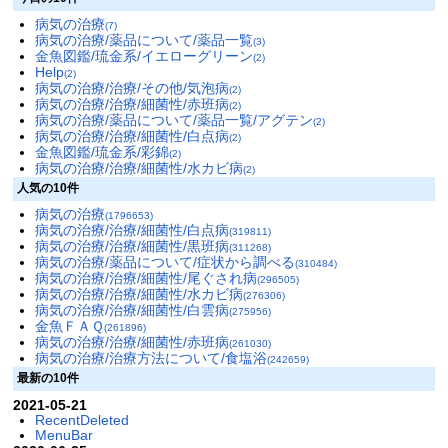
病気の治療
(7)
病気の治療/薬品について/薬品一覧
(3)
金魚図鑑/琉金系/イエローグリーン
(2)
Help
(2)
病気の治療/治療/その他/気泡病
(2)
病気の治療/治療/細菌性/赤班病
(2)
病気の治療/薬品について/薬品一覧/アグテン
(2)
病気の治療/治療/細菌性/白点病
(2)
金魚図鑑/琉金系/彩錦
(2)
病気の治療/治療/細菌性/水カビ病
(2)
人気の10件
病気の治療
(1796653)
病気の治療/治療/細菌性/白点病
(319811)
病気の治療/治療/細菌性/黒班病
(311268)
病気の治療/薬品について/症状から調べる
(310484)
病気の治療/治療/細菌性/尾ぐされ病
(296505)
病気の治療/治療/細菌性/水カビ病
(276306)
病気の治療/治療/細菌性/白雲病
(275956)
金魚ＦＡＱ
(261896)
病気の治療/治療/細菌性/赤班病
(261030)
病気の治療/治療方法について/食塩浴
(242659)
最新の10件
2021-05-21
RecentDeleted
MenuBar