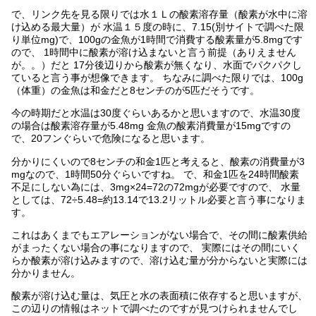
で、リンク先を見る限りでは水１Ｌの酸素溶存量（酸素が水中に溶
け込める最大量）が 水温１５度の時に、7.15(別サイトで調べた限
り単位mg)で、100gの金魚が1時間で消費する酸素量が5.8mgです
ので、 1時間中に酸素が溶け込まないと言う前提（ありえません
が。。）だと 17分後辺りから酸素が無くなり、水面でパクパクし
ていると言う事が想像できます。 ちなみに調べた限りでは、100g
（体重）の金魚は和金だと8センチのが5匹だそうです。
今の時期だと水温は30度ぐらいあるかと思いますので、水温30度
の場合は酸素溶存量が5.48mg 金魚の酸素消費量が15mgですの
で、20フンぐらいで危険になると思います。
分かりにくいので8センチの和金1匹と考えると、酸素の消費量が3
mgなので、1時間50分ぐらいですね。 で、和金1匹を24時間酸素
不足にしない為には、3mg×24=72の72mgが必要ですので、 水量
としては、72÷5.48=約13.14で13.2リットル必要と言う事になりま
す。
これはあくまでもエアレーションがない場合で、その間に酸素供給
がまったくない場合の事になりますので、 実際にはその間にいく
らか酸素が溶け込みますので、溶け込む量が分からないと実際には
分かりません。
酸素が溶け込む量は、気圧と水の表面積に依存すると思いますが、
この辺りの情報はネットで調べたのですが見つけられませんでし