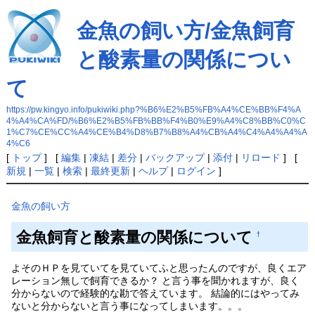
金魚の飼い方/金魚飼育
と酸素量の関係につい
て
https://pw.kingyo.info/pukiwiki.php?%B6%E2%B5%FB%A4%CE%BB%F4%A
4%A4%CA%FD/%B6%E2%B5%FB%BB%F4%B0%E9%A4%C8%BB%C0%C
1%C7%CE%CC%A4%CE%B4%D8%B7%B8%A4%CB%A4%C4%A4%A4%A
4%C6
[
トップ
] [
編集
|
凍結
|
差分
|
バックアップ
|
添付
|
リロード
] [
新規
|
一覧
|
検索
|
最終更新
|
ヘルプ
|
ログイン
]
金魚の飼い方
金魚飼育と酸素量の関係について
†
よそのＨＰを見ていてを見ていてふと思ったんのですが、良くエア
レーション無しで飼育できるか？ と言う事を聞かれますが、良く
分からないので経験的な勘で答えています。 結論的にはやってみ
ないと分からないと言う事になってしまいます。。。