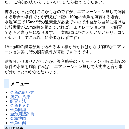
た。 ご存知の方いらっしゃいましたら教えてください。
書きたかったのはここからなのですが、エアレーション無しで飼育
する場合の条件ですが例えば上記の100gの金魚を飼育する場合、
水温30度で15mg/時の酸素量が必要ですので水面から自然に溶け込
む酸素量が15mg/時を超えていれば、 エアレーション無しで飼育
できると言う事になります。（実際にはバクテリアがいたり、コケ
がいたりしてこれ以上に必要なはずです）
15mg/時の酸素が溶け込める水面積が分かればかなり的確なエアレ
ーション無し時の飼育条件が算出できそうです。
結論分かりませんでしたが、導入時等のトリートメント時に上記の
条件の水量を確保すれば、 エアレーション無しで大丈夫と言う事
が分かったのかなと思います。
メニュー
金魚の飼い方
病気の治療
飼育方法
金魚ＦＡＱ
金魚図鑑
金魚用語辞典
金魚地図
金魚の餌
今日の10件