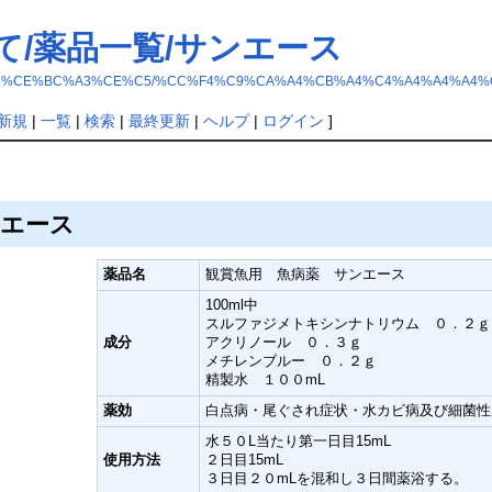
て/薬品一覧/サンエース
C2%B5%A4%A4%CE%BC%A3%CE%C5/%CC%F4%C9%CA%A4%CB%A4%C4%A4%A4
新規
|
一覧
|
検索
|
最終更新
|
ヘルプ
|
ログイン
]
ンエース
薬品名
観賞魚用 魚病薬 サンエース
100ml中
スルファジメトキシンナトリウム ０．２ｇ
成分
アクリノール ０．３ｇ
メチレンブルー ０．２ｇ
精製水 １００mL
薬効
白点病・尾ぐされ症状・水カビ病及び細菌性
水５０L当たり第一日目15mL
使用方法
２日目15mL
３日目２０mLを混和し３日間薬浴する。