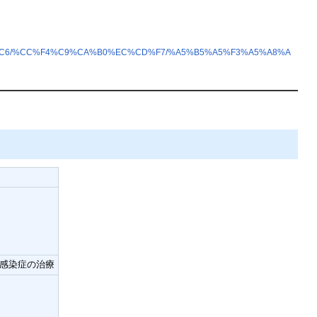
%A4%C6/%CC%F4%C9%CA%B0%EC%CD%F7/%A5%B5%A5%F3%A5%A8%A
感染症の治療