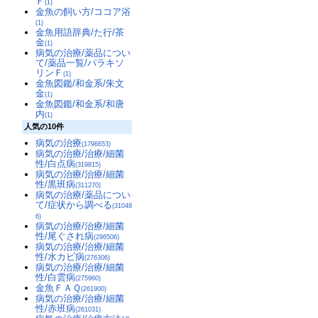
Ｆ
(1)
金魚の飼い方/ココア浴
(1)
金魚用語辞典/た行/茶
金
(1)
病気の治療/薬品につい
て/薬品一覧/パラキソ
リンＦ
(1)
金魚図鑑/和金系/朱文
金
(1)
金魚図鑑/和金系/和唐
内
(1)
人気の10件
病気の治療
(1796653)
病気の治療/治療/細菌
性/白点病
(319815)
病気の治療/治療/細菌
性/黒班病
(311270)
病気の治療/薬品につい
て/症状から調べる
(31048
6)
病気の治療/治療/細菌
性/尾ぐされ病
(296506)
病気の治療/治療/細菌
性/水カビ病
(276306)
病気の治療/治療/細菌
性/白雲病
(275960)
金魚ＦＡＱ
(261900)
病気の治療/治療/細菌
性/赤班病
(261031)