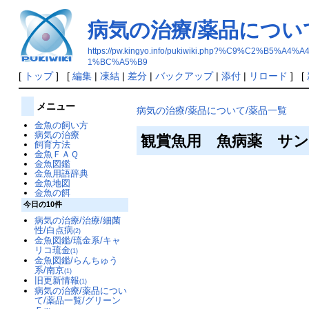
病気の治療/薬品につい
https://pw.kingyo.info/pukiwiki.php?%C9%
1%BC%A5%B9
[
トップ
] [
編集
|
凍結
|
差分
|
バックアップ
|
添付
|
リロード
] [
メニュー
病気の治療/薬品について/薬品一覧
金魚の飼い方
病気の治療
観賞魚用 魚病薬 サ
飼育方法
金魚ＦＡＱ
金魚図鑑
金魚用語辞典
金魚地図
金魚の餌
今日の10件
病気の治療/治療/細菌
性/白点病
(2)
金魚図鑑/琉金系/キャ
リコ琉金
(1)
金魚図鑑/らんちゅう
系/南京
(1)
旧更新情報
(1)
病気の治療/薬品につい
て/薬品一覧/グリーン