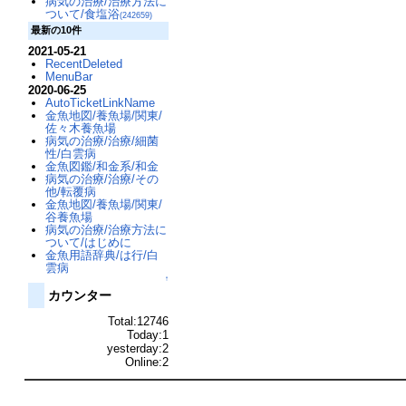
病気の治療/治療方法に
ついて/食塩浴
(242659)
最新の10件
2021-05-21
RecentDeleted
MenuBar
2020-06-25
AutoTicketLinkName
金魚地図/養魚場/関東/
佐々木養魚場
病気の治療/治療/細菌
性/白雲病
金魚図鑑/和金系/和金
病気の治療/治療/その
他/転覆病
金魚地図/養魚場/関東/
谷養魚場
病気の治療/治療方法に
ついて/はじめに
金魚用語辞典/は行/白
雲病
↑
カウンター
Total:12746
Today:1
yesterday:2
Online:2