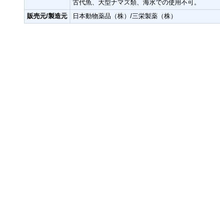
古代魚、大型ナマズ類、海水での使用不可。
販売元/製造元
日本動物薬品（株）/三栄製薬（株）