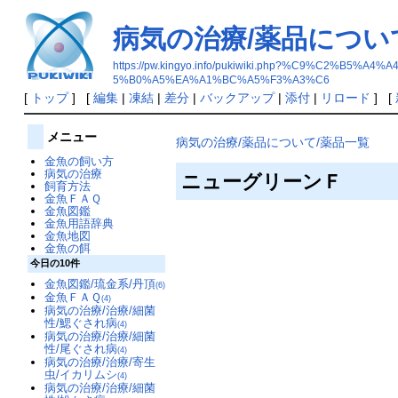
病気の治療/薬品につい
https://pw.kingyo.info/pukiwiki.php?%C9%
5%B0%A5%EA%A1%BC%A5%F3%A3%C6
[
トップ
] [
編集
|
凍結
|
差分
|
バックアップ
|
添付
|
リロード
] [
メニュー
病気の治療/薬品について/薬品一覧
金魚の飼い方
病気の治療
ニューグリーンＦ
飼育方法
金魚ＦＡＱ
金魚図鑑
金魚用語辞典
金魚地図
金魚の餌
今日の10件
金魚図鑑/琉金系/丹頂
(6)
金魚ＦＡＱ
(4)
病気の治療/治療/細菌
性/鰓ぐされ病
(4)
病気の治療/治療/細菌
性/尾ぐされ病
(4)
病気の治療/治療/寄生
虫/イカリムシ
(4)
病気の治療/治療/細菌