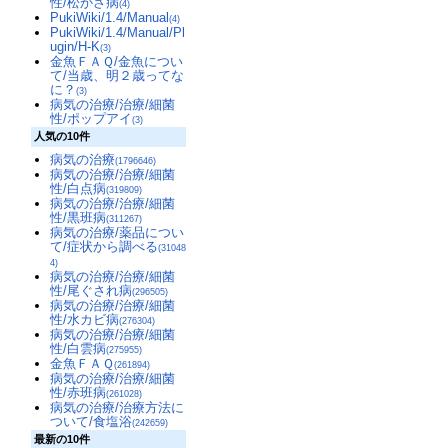
性/松かさ病
(4)
PukiWiki/1.4/Manual
(4)
PukiWiki/1.4/Manual/Pl
ugin/H-K
(3)
金魚ＦＡＱ/金魚につい
て/当歳、明２歳ってな
に？
(3)
病気の治療/治療/細菌
性/ポップアイ
(3)
人気の10件
病気の治療
(1796646)
病気の治療/治療/細菌
性/白点病
(319809)
病気の治療/治療/細菌
性/黒班病
(311267)
病気の治療/薬品につい
て/症状から調べる
(31048
4)
病気の治療/治療/細菌
性/尾ぐされ病
(296505)
病気の治療/治療/細菌
性/水カビ病
(276304)
病気の治療/治療/細菌
性/白雲病
(275955)
金魚ＦＡＱ
(261894)
病気の治療/治療/細菌
性/赤班病
(261028)
病気の治療/治療方法に
ついて/食塩浴
(242659)
最新の10件