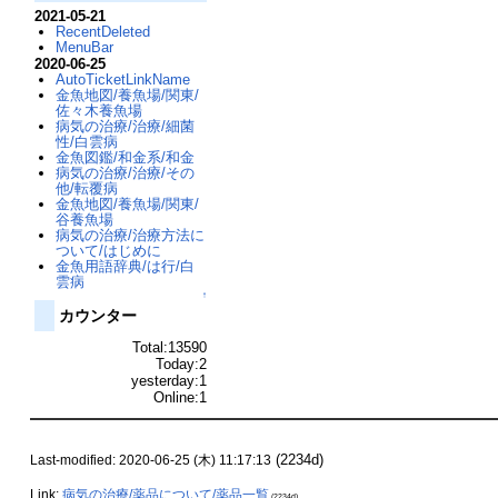
2021-05-21
RecentDeleted
MenuBar
2020-06-25
AutoTicketLinkName
金魚地図/養魚場/関東/
佐々木養魚場
病気の治療/治療/細菌
性/白雲病
金魚図鑑/和金系/和金
病気の治療/治療/その
他/転覆病
金魚地図/養魚場/関東/
谷養魚場
病気の治療/治療方法に
ついて/はじめに
金魚用語辞典/は行/白
雲病
↑
カウンター
Total:13590
Today:2
yesterday:1
Online:1
(2234d)
Last-modified: 2020-06-25 (木) 11:17:13
Link:
病気の治療/薬品について/薬品一覧
(2234d)