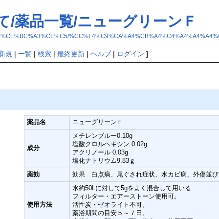
て/薬品一覧/ニューグリーンＦ
C2%B5%A4%A4%CE%BC%A3%CE%C5/%CC%F4%C9%CA%A4%CB%A4%C4%A4%A
新規
|
一覧
|
検索
|
最終更新
|
ヘルプ
|
ログイン
]
薬品名
ニューグリーンＦ
メチレンブルー0.10g
塩酸クロルヘキシン 0.02g
成分
アクリノール 0.03g
塩化ナトリウム9.83ｇ
薬効
効果 白点病、尾ぐされ症状、水カビ病、外傷並び
水約50Lに対して5gをよく混合して用いる
フィルター・エアーストーン使用可。
使用方法
活性炭・ゼオライト不可。
薬浴期間の目安５～７日。