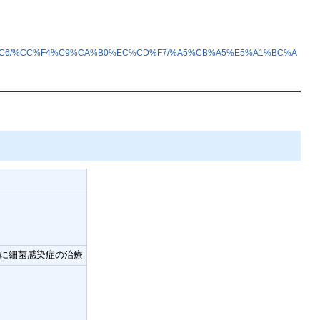
4%A4%C6/%CC%F4%C9%CA%B0%EC%CD%F7/%A5%CB%A5%E5%A1%BC%A
に細菌感染症の治療