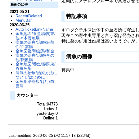
定期的にメチレンブルー等で薬浴させ
最新の10件
2021-05-21
特記事項
RecentDeleted
MenuBar
2020-06-25
AutoTicketLinkName
ギロダクチルスは体中の至る所に寄生
金魚地図/養魚場/関東/
現在この寄生虫専用と言う薬は発売さ
佐々木養魚場
特に薬の併用は効果は高いようですが
病気の治療/治療/細菌
性/白雲病
金魚図鑑/和金系/和金
病気の治療/治療/その
病魚の画像
他/転覆病
金魚地図/養魚場/関東/
谷養魚場
募集中
病気の治療/治療方法に
ついて/はじめに
金魚用語辞典/は行/白
雲病
↑
カウンター
Total:94773
Today:1
yesterday:0
Online:1
(2234d)
Last-modified: 2020-06-25 (木) 11:17:13