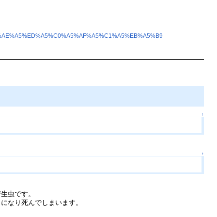
/%A5%AE%A5%ED%A5%C0%A5%AF%A5%C1%A5%EB%A5%B9
↑
↑
寄生虫です。
うになり死んでしまいます。