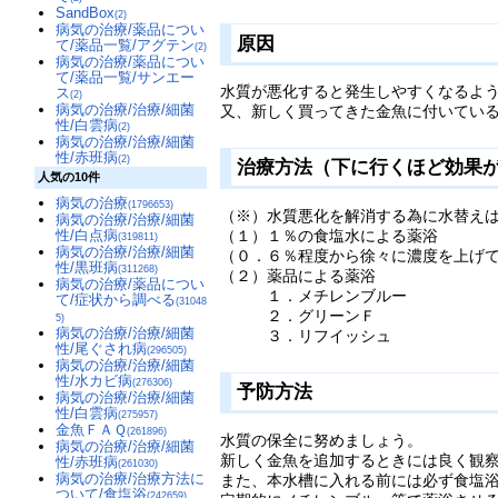
SandBox
(2)
病気の治療/薬品につい
原因
て/薬品一覧/アグテン
(2)
病気の治療/薬品につい
て/薬品一覧/サンエー
水質が悪化すると発生しやすくなるよ
ス
(2)
病気の治療/治療/細菌
又、新しく買ってきた金魚に付いてい
性/白雲病
(2)
病気の治療/治療/細菌
性/赤班病
(2)
治療方法（下に行くほど効果
人気の10件
病気の治療
(1796653)
（※）水質悪化を解消する為に水替え
病気の治療/治療/細菌
性/白点病
（１）１％の食塩水による薬浴
(319811)
病気の治療/治療/細菌
（０．６％程度から徐々に濃度を上げ
性/黒班病
(311268)
（２）薬品による薬浴
病気の治療/薬品につい
１．メチレンブルー
て/症状から調べる
(31048
２．グリーンＦ
5)
病気の治療/治療/細菌
３．リフイッシュ
性/尾ぐされ病
(296505)
病気の治療/治療/細菌
性/水カビ病
(276306)
予防方法
病気の治療/治療/細菌
性/白雲病
(275957)
金魚ＦＡＱ
(261896)
水質の保全に努めましょう。
病気の治療/治療/細菌
新しく金魚を追加するときには良く観
性/赤班病
(261030)
病気の治療/治療方法に
また、本水槽に入れる前には必ず食塩
ついて/食塩浴
(242659)