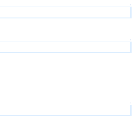
↑
↑
↑