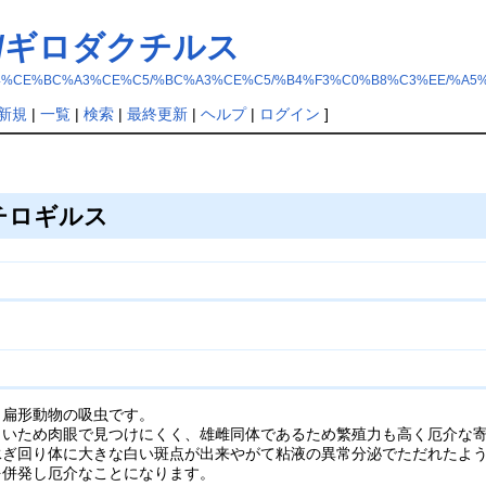
虫/ギロダクチルス
C2%B5%A4%A4%CE%BC%A3%CE%C5/%BC%A3%CE%C5/%B4%F3%C0%B8%C3%EE
新規
|
一覧
|
検索
|
最終更新
|
ヘルプ
|
ログイン
]
チロギルス
う扁形動物の吸虫です。
さいため肉眼で見つけにくく、雄雌同体であるため繁殖力も高く厄介な
泳ぎ回り体に大きな白い斑点が出来やがて粘液の異常分泌でただれたよ
を併発し厄介なことになります。