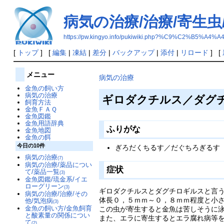
病気の治療/治療/寄生
https://pw.kingyo.info/pukiwiki.php?%C9%
[
トップ
] [
編集
|
凍結
|
差分
|
バックアップ
|
添付
|
リロード
] [
メニュー
病気の治療
金魚の飼い方
病気の治療
ギロダクチルス／ダグ
飼育方法
金魚ＦＡＱ
金魚図鑑
金魚用語辞典
ふりがな
金魚地図
金魚の餌
今日の10件
ぎろだくちるす／だぐちろぎるす
病気の治療
(7)
病気の治療/薬品につい
症状
て/薬品一覧
(3)
金魚図鑑/琉金系/イエ
ローグリーン
(3)
ギロダクチルスとダグチロギルスと言
病気の治療/治療/その
体長０，５ｍｍ～０，８ｍｍ程度と小
他/気泡病
(3)
金魚の飼い方/金魚飼育
この虫が寄生すると金魚は苦しそうに
と酸素量の関係につい
また、エラに寄生するとエラ腐れ病等
て
(2)