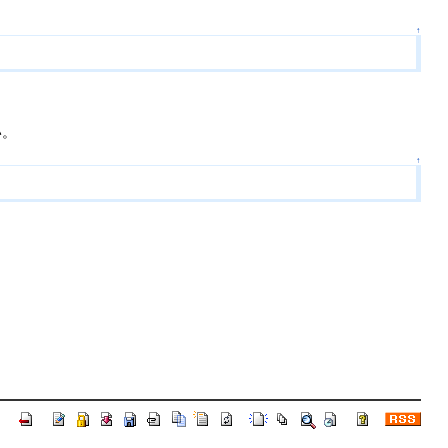
↑
い。
↑